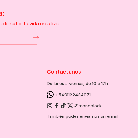
a:
e nutrir tu vida creativa.
Contactanos
De lunes a viernes, de 10 a 17h.
+ 5491122484971
@monoblock
También podés enviarnos un
email