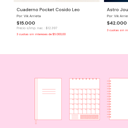
Cuaderno Pocket Cosido Leo
Astro Jou
Por: Vik Arrieta
Por: Vik Arri
$15.000
$42.000
Precio s/imp. nac. : $12.397
3
cuotas sin i
3
cuotas sin intereses de
$5.000,00