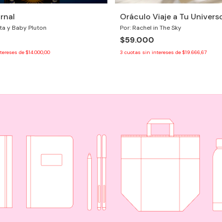
rnal
Oráculo Viaje a Tu Univers
eta y Baby Pluton
Por: Rachel in The Sky
$59.000
ntereses de
$14.000,00
3
cuotas sin intereses de
$19.666,67