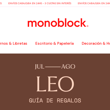
ENVÍOS CABA/GBA EN 24HS - 3 CUOTAS SIN INTERÉS
ENVÍOS CABA/GBA EN 24HS - 3 
nos & Libretas
Escritorio & Papelería
Decoración & H