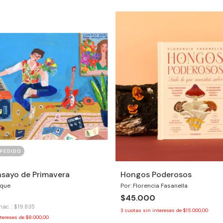
 PEDIDO
sayo de Primavera
Hongos Poderosos
uque
Por: Florencia Fasanella
$45.000
nac. : $19.835
3
cuotas sin intereses de
$15.000,00
ntereses de
$8.000,00