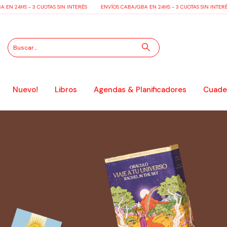
24HS - 3 CUOTAS SIN INTERÉS
ENVÍOS CABA/GBA EN 24HS - 3 CUOTAS SIN INTERÉS
Nuevo!
Libros
Agendas & Planificadores
Cuader