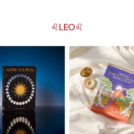
♌LEO♌