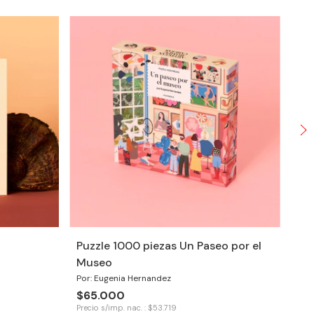
Puzzle 1000 piezas Un Paseo por el
Museo
Bl
Por: Eugenia Hernandez
Ma
$65.000
Por
Precio s/imp. nac. : $53.719