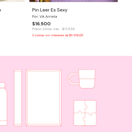
o
Pin Leer Es Sexy
Por: Vik Arrieta
Bl
$16.500
Ma
Precio s/imp. nac. : $13.636
Por
3
cuotas sin intereses de
$5.500,00
$1
Prec
3
cu