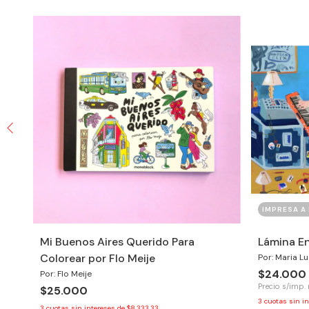
IMPRESA A
Mi Buenos Aires Querido Para
Lámina En
Colorear por Flo Meije
Por: Maria L
$24.000
Por: Flo Meije
Precio s/imp. 
$25.000
3
cuotas sin i
3
cuotas sin intereses de
$8.333,33