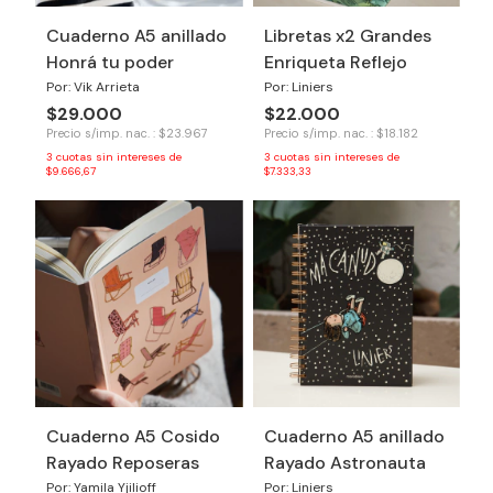
Cuaderno A5 anillado
Libretas x2 Grandes
Honrá tu poder
Enriqueta Reflejo
Por: Vik Arrieta
Por: Liniers
$29.000
$22.000
Precio s/imp. nac. : $23.967
Precio s/imp. nac. : $18.182
3
cuotas sin intereses de
3
cuotas sin intereses de
$9.666,67
$7.333,33
Cuaderno A5 Cosido
Cuaderno A5 anillado
Rayado Reposeras
Rayado Astronauta
Por: Yamila Yjilioff
Por: Liniers