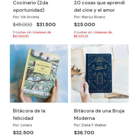
Cocinario (2da
20 cosas que aprendí
oportunidad)
del cine y el amor
Por: Vik Arrieta
Por: Marou Rivero
$31.500
$25.000
$45.000
3
cuotas sin intereses de
3
cuotas sin intereses de
$10.500,00
$8.333,33
Bitácora de la
Bitácora de una Bruja
felicidad
Moderna
Por: Liniers
Por: Dalia F. Walker
$32.500
$36.700