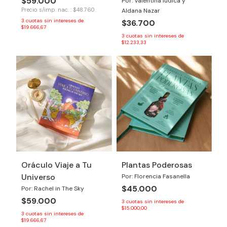
$59.000
Por: Valentina Iudica y
Precio s/imp. nac. : $48.760
Aldana Nazar
3
cuotas sin intereses de
$36.700
$19.666,67
3
cuotas sin intereses de
$12.233,33
Oráculo Viaje a Tu
Plantas Poderosas
Universo
Por: Florencia Fasanella
$45.000
Por: Rachel in The Sky
$59.000
3
cuotas sin intereses de
$15.000,00
3
cuotas sin intereses de
$19.666,67