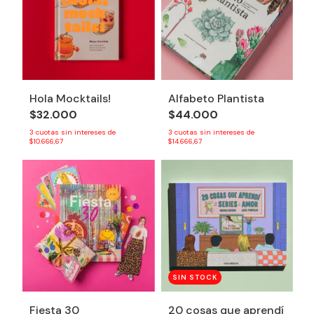
Hola Mocktails!
Alfabeto Plantista
$32.000
$44.000
3
cuotas sin intereses de
3
cuotas sin intereses de
$10.666,67
$14.666,67
SIN STOCK
Fiesta 30
20 cosas que aprendí