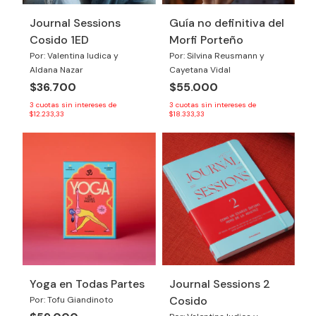
Journal Sessions
Guía no definitiva del
Cosido 1ED
Morfi Porteño
Por: Valentina Iudica y
Por: Silvina Reusmann y
Aldana Nazar
Cayetana Vidal
$36.700
$55.000
3
cuotas sin intereses de
3
cuotas sin intereses de
$12.233,33
$18.333,33
Yoga en Todas Partes
Journal Sessions 2
Cosido
Por: Tofu Giandinoto