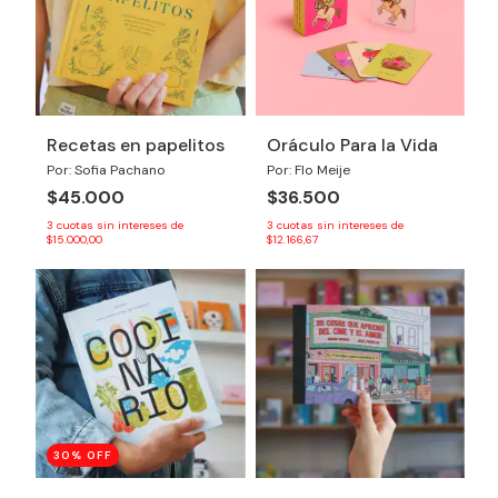
Recetas en papelitos
Oráculo Para la Vida
Por: Sofia Pachano
Por: Flo Meije
$45.000
$36.500
3
cuotas sin intereses de
3
cuotas sin intereses de
$15.000,00
$12.166,67
30
% OFF