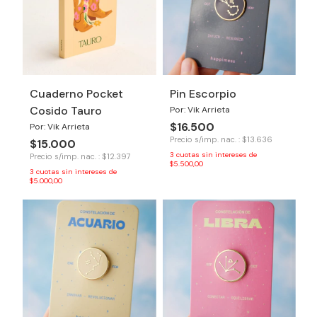
Cuaderno Pocket
Pin Escorpio
Cosido Tauro
Por: Vik Arrieta
$16.500
Por: Vik Arrieta
Precio s/imp. nac. : $13.636
$15.000
3
cuotas sin intereses de
Precio s/imp. nac. : $12.397
$5.500,00
3
cuotas sin intereses de
$5.000,00