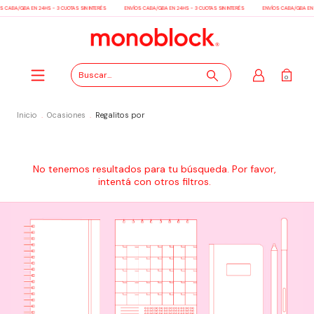
S CABA/GBA EN 24HS - 3 CUOTAS SIN INTERÉS
ENVÍOS CABA/GBA EN 24HS - 3 CUOTAS SIN INTERÉS
ENVÍOS CABA/GBA EN 2
0
Inicio
.
Ocasiones
.
Regalitos por
No tenemos resultados para tu búsqueda. Por favor,
intentá con otros filtros.