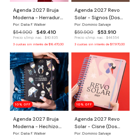
Agenda 2027 Bruja
Agenda 2027 Revo
Moderna - Herradura
Solar - Signos (Dos
(Dos días por página)
días por página)
Por: Dalia F. Walker
Por: Dominio Salvaje
$49.410
$53.910
$54.900
$59.900
Precio s/imp. nac. : $40.835
Precio s/imp. nac. : $44.554
3
cuotas sin interés de
$16.470,00
3
cuotas sin interés de
$17.970,00
10% OFF
10% OFF
Agenda 2027 Bruja
Agenda 2027 Revo
Moderna - Hechizo
Solar - Cisne (Dos
(Dos días por página)
días por página)
Por: Dalia F. Walker
Por: Dominio Salvaje