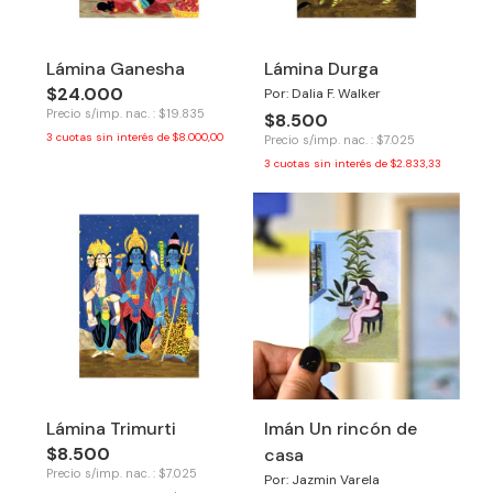
Lámina Ganesha
Lámina Durga
$24.000
Por: Dalia F. Walker
Precio s/imp. nac. : $19.835
$8.500
3
cuotas sin interés de
$8.000,00
Precio s/imp. nac. : $7.025
3
cuotas sin interés de
$2.833,33
Lámina Trimurti
Imán Un rincón de
$8.500
casa
Precio s/imp. nac. : $7.025
Por: Jazmin Varela