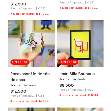
Precio s/imp. nac. : $10.331
$12.500
3
cuotas sin interés de
$4.166,67
Precio s/imp. nac. : $10.331
3
cuotas sin interés de
$4.166,67
SIN STOCK
SIN STOCK
Posavasos Un rincón
Imán Silla Bauhaus
de casa
Por: Jazmin Varela
$8.500
Por: Jazmin Varela
Precio s/imp. nac. : $7.025
$12.500
3
cuotas sin interés de
$2.833,33
Precio s/imp. nac. : $10.331
3
cuotas sin interés de
$4.166,67