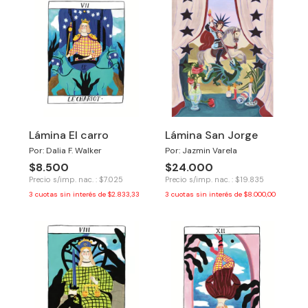
Lámina El carro
Lámina San Jorge
Por: Dalia F. Walker
Por: Jazmin Varela
$8.500
$24.000
Precio s/imp. nac. : $7.025
Precio s/imp. nac. : $19.835
3
cuotas sin interés de
$2.833,33
3
cuotas sin interés de
$8.000,00