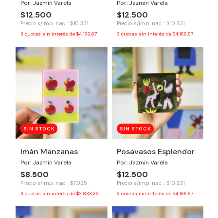
Por: Jazmin Varela
Por: Jazmin Varela
$12.500
$12.500
Precio s/imp. nac. : $10.331
Precio s/imp. nac. : $10.331
3
cuotas sin interés de
$4.166,67
3
cuotas sin interés de
$4.166,67
SIN STOCK
SIN STOCK
Imán Manzanas
Posavasos Esplendor
Por: Jazmin Varela
Por: Jazmin Varela
$8.500
$12.500
Precio s/imp. nac. : $7.025
Precio s/imp. nac. : $10.331
3
cuotas sin interés de
$2.833,33
3
cuotas sin interés de
$4.166,67