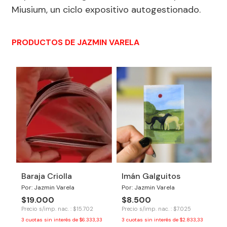
Miusium, un ciclo expositivo autogestionado.
PRODUCTOS DE JAZMIN VARELA
Baraja Criolla
Imán Galguitos
Por: Jazmin Varela
Por: Jazmin Varela
$19.000
$8.500
Precio s/imp. nac. : $15.702
Precio s/imp. nac. : $7.025
3
cuotas sin interés de
$6.333,33
3
cuotas sin interés de
$2.833,33