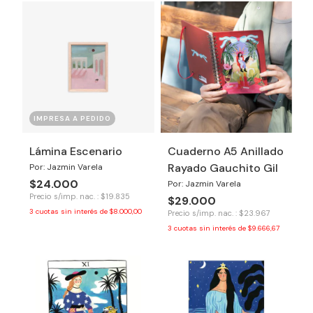
IMPRESA A PEDIDO
Lámina Escenario
Cuaderno A5 Anillado
Rayado Gauchito Gil
Por: Jazmin Varela
$24.000
Por: Jazmin Varela
Precio s/imp. nac. : $19.835
$29.000
3
cuotas sin interés de
$8.000,00
Precio s/imp. nac. : $23.967
3
cuotas sin interés de
$9.666,67