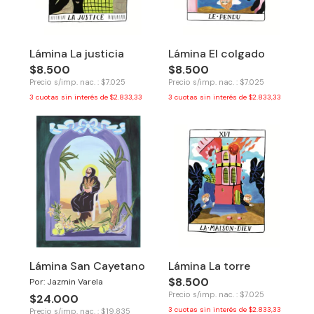
Lámina La justicia
Lámina El colgado
$8.500
$8.500
Precio s/imp. nac. : $7.025
Precio s/imp. nac. : $7.025
3
cuotas sin interés de
$2.833,33
3
cuotas sin interés de
$2.833,33
Lámina San Cayetano
Lámina La torre
$8.500
Por: Jazmin Varela
Precio s/imp. nac. : $7.025
$24.000
3
cuotas sin interés de
$2.833,33
Precio s/imp. nac. : $19.835