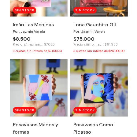
SIN STOCK
SIN STOCK
Imán Las Meninas
Lona Gauchito Gil
Por: Jazmin Varela
Por: Jazmin Varela
$8.500
$75.000
Precio s/imp. nac. : $7.025
Precio s/imp. nac. : $61.983
3
cuotas sin interés de
$2.833,33
3
cuotas sin interés de
$25.000,00
SIN STOCK
SIN STOCK
Posavasos Manos y
Posavasos Como
formas
Picasso