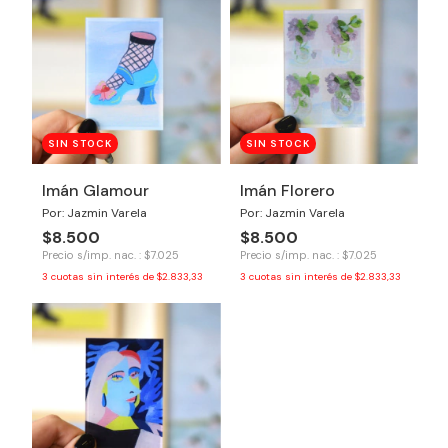
SIN STOCK
SIN STOCK
Imán Glamour
Imán Florero
Por: Jazmin Varela
Por: Jazmin Varela
$8.500
$8.500
Precio s/imp. nac. : $7.025
Precio s/imp. nac. : $7.025
3
cuotas sin interés de
$2.833,33
3
cuotas sin interés de
$2.833,33