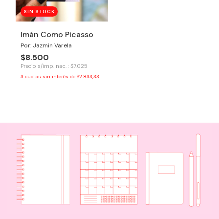
SIN STOCK
Imán Como Picasso
Por: Jazmin Varela
$8.500
Precio s/imp. nac. : $7.025
3
cuotas sin interés de
$2.833,33