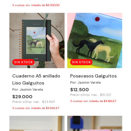
3
cuotas sin interés de
$8.000,00
SIN STOCK
SIN STOCK
Cuaderno A5 anillado
Posavasos Galguitos
Liso Galguitos
Por: Jazmin Varela
$12.500
Por: Jazmin Varela
Precio s/imp. nac. : $10.331
$29.000
3
cuotas sin interés de
$4.166,67
Precio s/imp. nac. : $23.967
3
cuotas sin interés de
$9.666,67