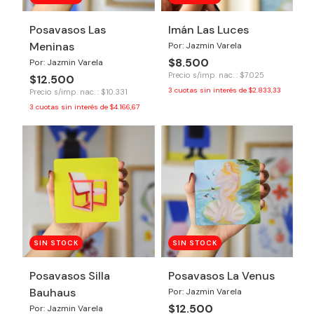
Posavasos Las
Imán Las Luces
Meninas
Por: Jazmin Varela
$8.500
Por: Jazmin Varela
Precio s/imp. nac. : $7.025
$12.500
3
cuotas sin interés de
$2.833,33
Precio s/imp. nac. : $10.331
3
cuotas sin interés de
$4.166,67
SIN STOCK
SIN STOCK
Posavasos Silla
Posavasos La Venus
Bauhaus
Por: Jazmin Varela
$12.500
Por: Jazmin Varela