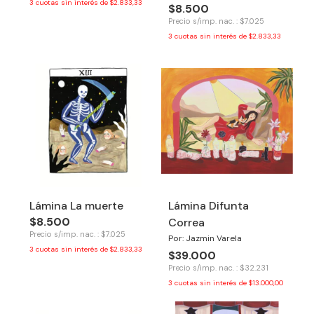
3
cuotas sin interés de
$2.833,33
$8.500
Precio s/imp. nac. : $7.025
3
cuotas sin interés de
$2.833,33
Lámina La muerte
Lámina Difunta
$8.500
Correa
Precio s/imp. nac. : $7.025
Por: Jazmin Varela
3
cuotas sin interés de
$2.833,33
$39.000
Precio s/imp. nac. : $32.231
3
cuotas sin interés de
$13.000,00