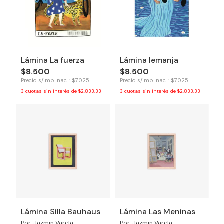
Lámina La fuerza
Lámina Iemanja
$8.500
$8.500
Precio s/imp. nac. : $7.025
Precio s/imp. nac. : $7.025
3
cuotas sin interés de
$2.833,33
3
cuotas sin interés de
$2.833,33
Lámina Silla Bauhaus
Lámina Las Meninas
Por: Jazmin Varela
Por: Jazmin Varela