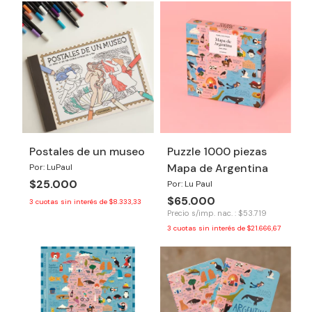
Postales de un museo
Puzzle 1000 piezas
Mapa de Argentina
Por: LuPaul
$25.000
Por: Lu Paul
$65.000
3
cuotas sin interés de
$8.333,33
Precio s/imp. nac. : $53.719
3
cuotas sin interés de
$21.666,67