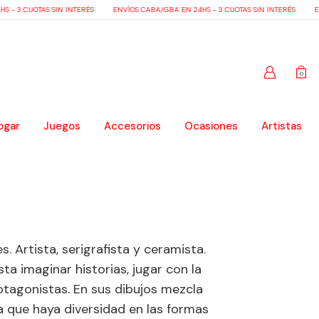
 - 3 CUOTAS SIN INTERÉS
ENVÍOS CABA/GBA EN 24HS - 3 CUOTAS SIN INTERÉS
EN
0
ogar
Juegos
Accesorios
Ocasiones
Artistas
. Artista, serigrafista y ceramista.
ta imaginar historias, jugar con la
otagonistas. En sus dibujos mezcla
 que haya diversidad en las formas