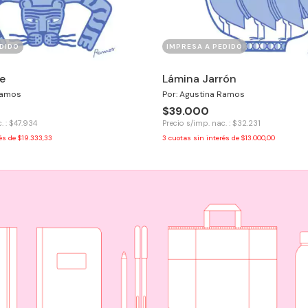
DIDO
IMPRESA A PEDIDO
e
Lámina Jarrón
Ramos
Por: Agustina Ramos
$39.000
. : $47.934
Precio s/imp. nac. : $32.231
rés de
$19.333,33
3
cuotas sin interés de
$13.000,00