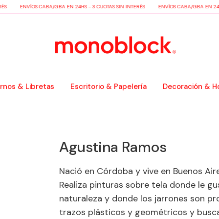
ÉS
ENVÍOS CABA/GBA EN 24HS - 3 CUOTAS SIN INTERÉS
ENVÍOS CABA/GBA EN 24HS
nos & Libretas
Escritorio & Papelería
Decoración & H
Agustina Ramos
Nació en Córdoba y vive en Buenos Aires
Realiza pinturas sobre tela donde le gus
naturaleza y donde los jarrones son pr
trazos plásticos y geométricos y busca