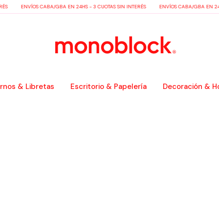
RÉS
ENVÍOS CABA/GBA EN 24HS - 3 CUOTAS SIN INTERÉS
ENVÍOS CABA/GBA EN 24H
nos & Libretas
Escritorio & Papelería
Decoración & H