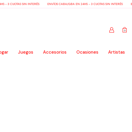
S - 3 CUOTAS SIN INTERÉS
ENVÍOS CABA/GBA EN 24HS - 3 CUOTAS SIN INTERÉS
E
0
ogar
Juegos
Accesorios
Ocasiones
Artistas