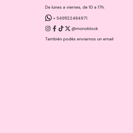
De lunes a viernes, de 10 a 17h.
+ 5491122484971
@monoblock
También podés enviarnos un
email