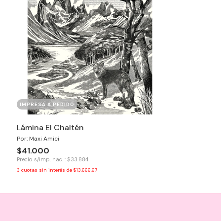
IMPRESA A PEDIDO
Lámina El Chaltén
Por: Maxi Amici
$41.000
Precio s/imp. nac. : $33.884
3
cuotas sin interés de
$13.666,67