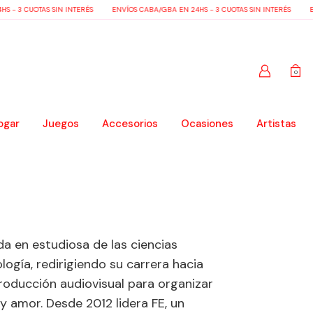
 - 3 CUOTAS SIN INTERÉS
ENVÍOS CABA/GBA EN 24HS - 3 CUOTAS SIN INTERÉS
EN
0
ogar
Juegos
Accesorios
Ocasiones
Artistas
da en estudiosa de las ciencias
logía, redirigiendo su carrera hacia
 producción audiovisual para organizar
y amor. Desde 2012 lidera FE, un