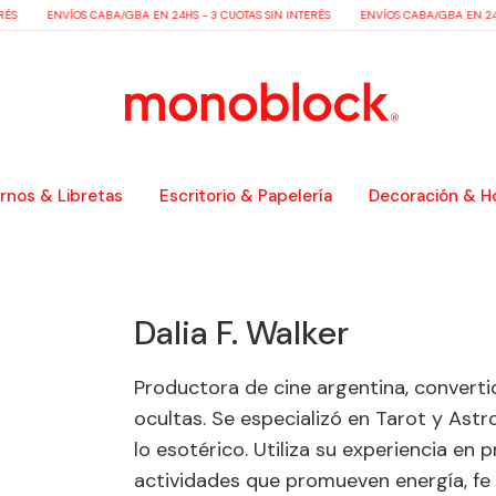
ÉS
ENVÍOS CABA/GBA EN 24HS - 3 CUOTAS SIN INTERÉS
ENVÍOS CABA/GBA EN 24HS
nos & Libretas
Escritorio & Papelería
Decoración & H
Dalia F. Walker
Productora de cine argentina, converti
ocultas. Se especializó en Tarot y Astro
lo esotérico. Utiliza su experiencia en
actividades que promueven energía, fe 