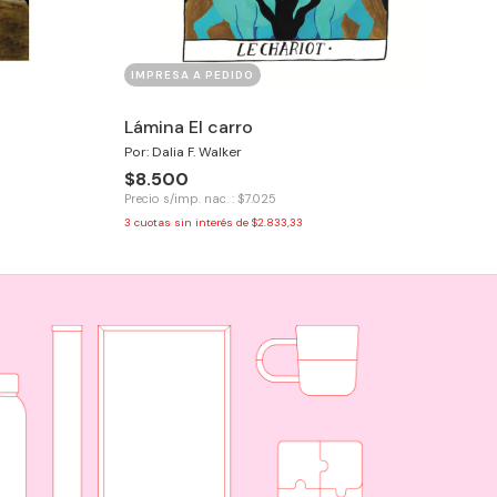
IMPRESA A PEDIDO
Lámina El carro
Por: Dalia F. Walker
$8.500
Precio s/imp. nac. : $7.025
3
cuotas sin interés de
$2.833,33