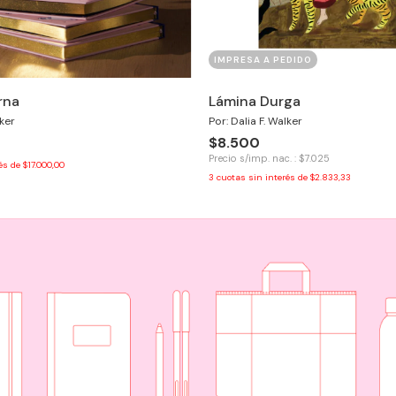
IMPRESA A PEDIDO
rna
Lámina Durga
lker
Por: Dalia F. Walker
$8.500
Precio s/imp. nac. : $7.025
rés de
$17.000,00
3
cuotas sin interés de
$2.833,33