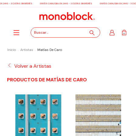
 24HS - 3 CUOTAS SIN INTERÉS
ENVÍOS CABA/GBA EN 24HS - 3 CUOTAS SIN INTERÉS
ENVÍOS CABA/GBA EN 24HS - 3 CUOT
0
Inicio
.
Artistas
.
Matías De Caro
Volver a Artistas
PRODUCTOS DE MATÍAS DE CARO