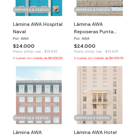
IMPRESA A PEDIDO
IMPRESA A PEDIDO
Lámina AWA Hospital
Lámina AWA
Naval
Reposeras Punta
Mogotes
Por: AWA
Por: AWA
$24.000
$24.000
Precio s/imp. nac. : $19.835
Precio s/imp. nac. : $19.835
3
cuotas sin interés de
$8.000,00
3
cuotas sin interés de
$8.000,00
IMPRESA A PEDIDO
IMPRESA A PEDIDO
Lámina AWA
Lámina AWA Hotel