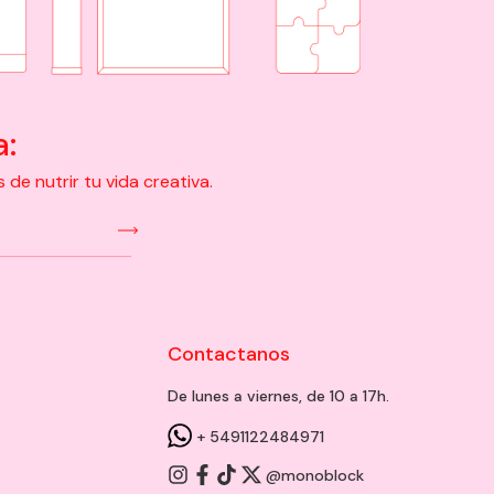
a:
e nutrir tu vida creativa.
Contactanos
De lunes a viernes, de 10 a 17h.
+ 5491122484971
@monoblock