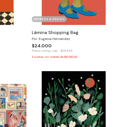
IMPRESA A PEDIDO
Lámina Shopping Bag
Por: Eugenia Hernandez
$24.000
Precio s/imp. nac. : $19.835
3
cuotas sin interés de
$8.000,00