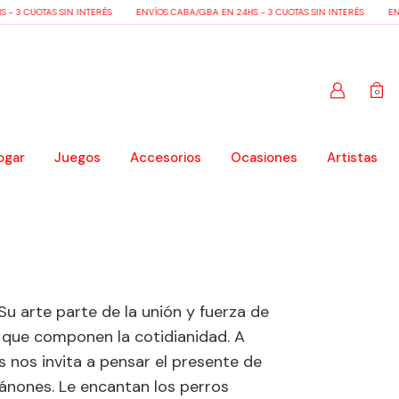
 3 CUOTAS SIN INTERÉS
ENVÍOS CABA/GBA EN 24HS - 3 CUOTAS SIN INTERÉS
ENVÍ
0
ogar
Juegos
Accesorios
Ocasiones
Artistas
u arte parte de la unión y fuerza de
es que componen la cotidianidad. A
s nos invita a pensar el presente de
ánones. Le encantan los perros