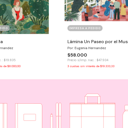
DIDO
IMPRESA A PEDIDO
va
Lámina Un Paseo por el Mu
ernandez
Por: Eugenia Hernandez
$58.000
. : $19.835
Precio s/imp. nac. : $47.934
rés de
$8.000,00
3
cuotas sin interés de
$19.333,33