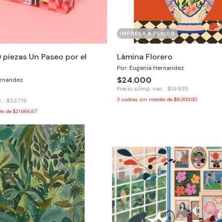
IMPRESA A PEDIDO
 piezas Un Paseo por el
Lámina Florero
Por: Eugenia Hernandez
$24.000
ernandez
Precio s/imp. nac. : $19.835
3
cuotas sin interés de
$8.000,00
. : $53.719
rés de
$21.666,67