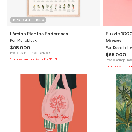
IMPRESA A PEDIDO
Lámina Plantas Poderosas
Puzzle 1000
Museo
Por: Monoblock
$58.000
Por: Eugenia H
Precio s/imp. nac. : $47.934
$65.000
3
cuotas sin interés de
$19.333,33
Precio s/imp. nac
3
cuotas sin inte