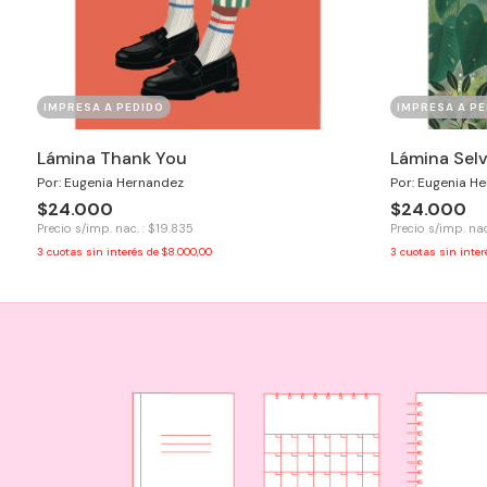
IMPRESA A PEDIDO
IMPRESA A PE
Lámina Thank You
Lámina Sel
Por: Eugenia Hernandez
Por: Eugenia H
$24.000
$24.000
Precio s/imp. nac. : $19.835
Precio s/imp. nac
3
cuotas sin interés de
$8.000,00
3
cuotas sin inte