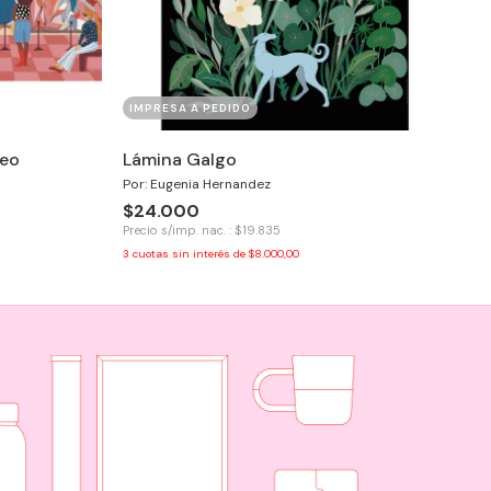
IMPRESA A PEDIDO
seo
Lámina Galgo
Por: Eugenia Hernandez
$24.000
Precio s/imp. nac. : $19.835
3
cuotas sin interés de
$8.000,00