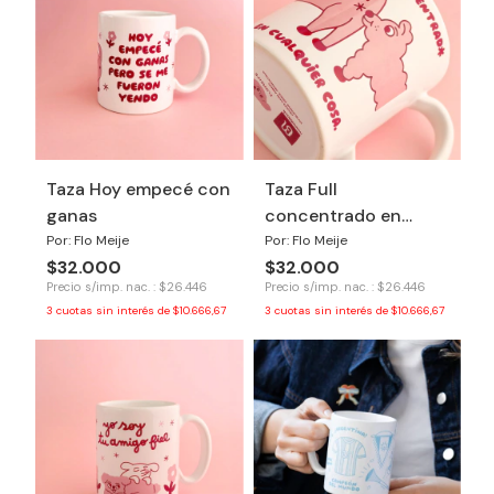
Taza Hoy empecé con
Taza Full
ganas
concentrado en
cualquier cosa
Por: Flo Meije
Por: Flo Meije
$32.000
$32.000
Precio s/imp. nac. : $26.446
Precio s/imp. nac. : $26.446
3
cuotas sin interés de
$10.666,67
3
cuotas sin interés de
$10.666,67