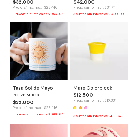
$32.000
$42.000
Precio s/imp. nac. : $26.446
Precio s/imp. nac. : $34.711
3
cuotas sin interés de
$10.666,67
3
cuotas sin interés de
$14.000,00
Taza Sol de Mayo
Mate Colorblock
$12.500
Por: Vik Arrieta
Precio s/imp. nac. : $10.331
$32.000
Precio s/imp. nac. : $26.446
+1
3
cuotas sin interés de
$10.666,67
3
cuotas sin interés de
$4.166,67