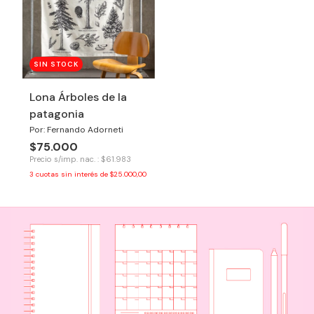
SIN STOCK
Lona Árboles de la
patagonia
Por: Fernando Adorneti
$75.000
Precio s/imp. nac. : $61.983
3
cuotas sin interés de
$25.000,00