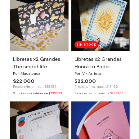
SIN STOCK
Libretas x2 Grandes
Libretas x2 Grandes
The secret life
Honrá tu Poder
Por: Macalpaca
Por: Vik Arrieta
$22.000
$22.000
Precio s/imp. nac. : $18.182
Precio s/imp. nac. : $18.182
3
cuotas sin interés de
$7.333,33
3
cuotas sin interés de
$7.333,33