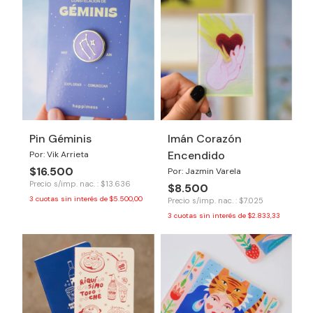
Pin Géminis
Imán Corazón
Encendido
Por: Vik Arrieta
$16.500
Por: Jazmin Varela
Precio s/imp. nac. : $13.636
$8.500
3
cuotas sin interés de
$5.500,00
Precio s/imp. nac. : $7.025
3
cuotas sin interés de
$2.833,33