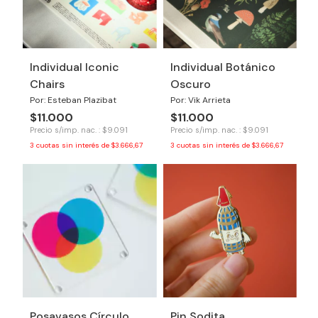
Individual Iconic
Individual Botánico
Chairs
Oscuro
Por: Esteban Plazibat
Por: Vik Arrieta
$11.000
$11.000
Precio s/imp. nac. : $9.091
Precio s/imp. nac. : $9.091
3
cuotas sin interés de
$3.666,67
3
cuotas sin interés de
$3.666,67
Posavasos Círculo
Pin Sodita