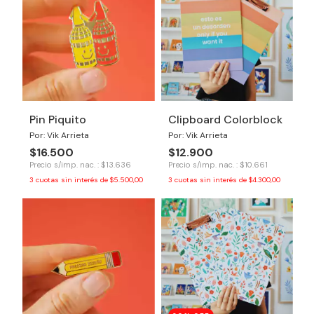
Pin Piquito
Clipboard Colorblock
Por: Vik Arrieta
Por: Vik Arrieta
$16.500
$12.900
Precio s/imp. nac. : $13.636
Precio s/imp. nac. : $10.661
3
cuotas sin interés de
$5.500,00
3
cuotas sin interés de
$4.300,00