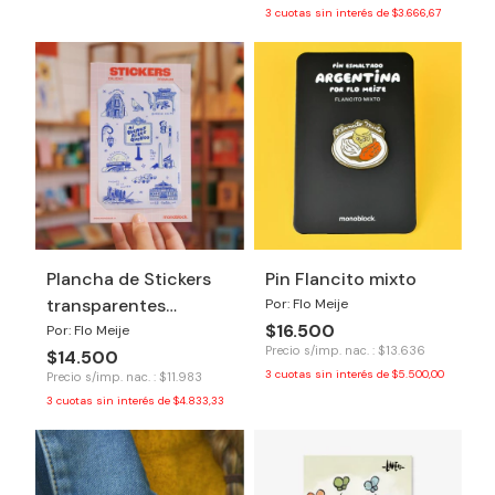
3
cuotas sin interés de
$3.666,67
Plancha de Stickers
Pin Flancito mixto
transparentes
Por: Flo Meije
$16.500
Buenos Aires
Por: Flo Meije
Precio s/imp. nac. : $13.636
$14.500
3
cuotas sin interés de
$5.500,00
Precio s/imp. nac. : $11.983
3
cuotas sin interés de
$4.833,33