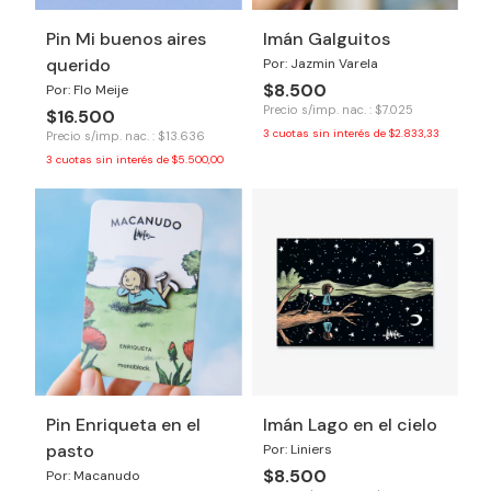
Pin Mi buenos aires
Imán Galguitos
querido
Por: Jazmin Varela
$8.500
Por: Flo Meije
Precio s/imp. nac. : $7.025
$16.500
3
cuotas sin interés de
$2.833,33
Precio s/imp. nac. : $13.636
3
cuotas sin interés de
$5.500,00
Pin Enriqueta en el
Imán Lago en el cielo
pasto
Por: Liniers
$8.500
Por: Macanudo