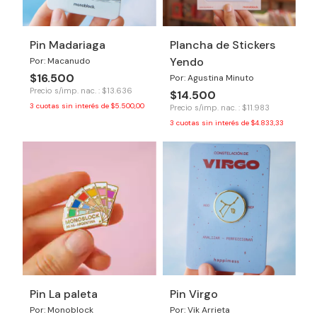
Pin Madariaga
Plancha de Stickers
Yendo
Por: Macanudo
$16.500
Por: Agustina Minuto
Precio s/imp. nac. : $13.636
$14.500
3
cuotas sin interés de
$5.500,00
Precio s/imp. nac. : $11.983
3
cuotas sin interés de
$4.833,33
Pin La paleta
Pin Virgo
Por: Monoblock
Por: Vik Arrieta