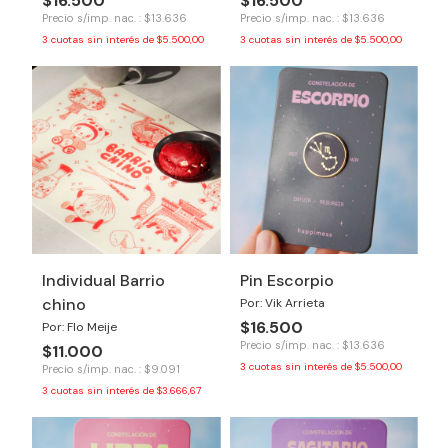
$16.500
$16.500
Precio s/imp. nac. : $13.636
Precio s/imp. nac. : $13.636
3
cuotas sin interés de
$5.500,00
3
cuotas sin interés de
$5.500,00
Individual Barrio
Pin Escorpio
chino
Por: Vik Arrieta
$16.500
Por: Flo Meije
Precio s/imp. nac. : $13.636
$11.000
3
cuotas sin interés de
$5.500,00
Precio s/imp. nac. : $9.091
3
cuotas sin interés de
$3.666,67