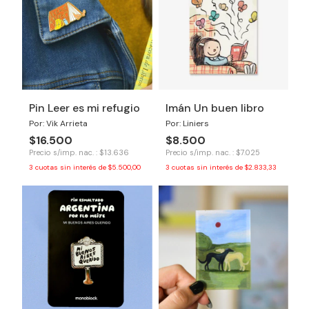
Pin Leer es mi refugio
Imán Un buen libro
Por: Vik Arrieta
Por: Liniers
$16.500
$8.500
Precio s/imp. nac. : $13.636
Precio s/imp. nac. : $7.025
3
cuotas sin interés de
$5.500,00
3
cuotas sin interés de
$2.833,33