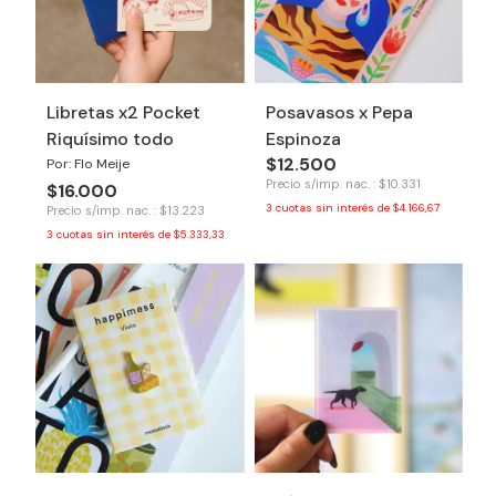
Libretas x2 Pocket
Posavasos x Pepa
Riquísimo todo
Espinoza
$12.500
Por: Flo Meije
Precio s/imp. nac. : $10.331
$16.000
3
cuotas sin interés de
$4.166,67
Precio s/imp. nac. : $13.223
3
cuotas sin interés de
$5.333,33