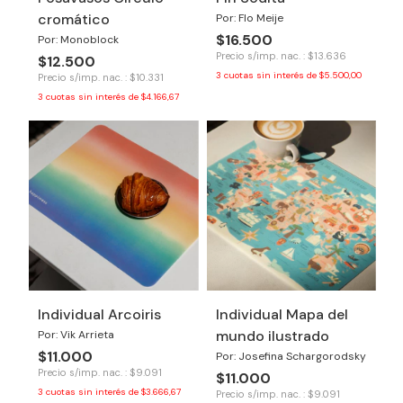
cromático
Por: Flo Meije
$16.500
Por: Monoblock
Precio s/imp. nac. : $13.636
$12.500
3
cuotas sin interés de
$5.500,00
Precio s/imp. nac. : $10.331
3
cuotas sin interés de
$4.166,67
Individual Arcoiris
Individual Mapa del
mundo ilustrado
Por: Vik Arrieta
$11.000
Por: Josefina Schargorodsky
Precio s/imp. nac. : $9.091
$11.000
3
cuotas sin interés de
$3.666,67
Precio s/imp. nac. : $9.091