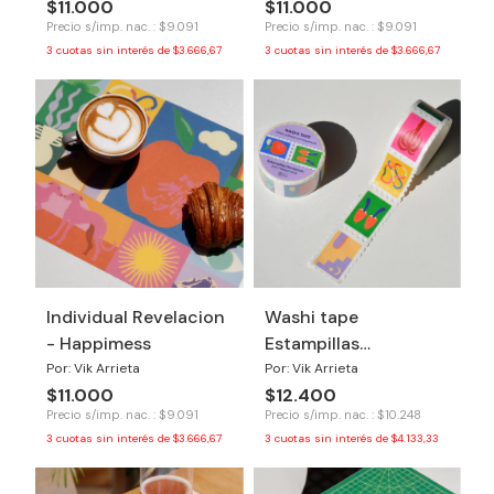
$11.000
$11.000
Precio s/imp. nac. : $9.091
Precio s/imp. nac. : $9.091
3
cuotas sin interés de
$3.666,67
3
cuotas sin interés de
$3.666,67
Individual Revelacion
Washi tape
- Happimess
Estampillas
Revelacion
Por: Vik Arrieta
Por: Vik Arrieta
$11.000
$12.400
Precio s/imp. nac. : $9.091
Precio s/imp. nac. : $10.248
3
cuotas sin interés de
$3.666,67
3
cuotas sin interés de
$4.133,33