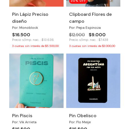
30
% OFF
Pin Lápiz Preciso
Clipboard Flores de
diseño
campo
Por: Monoblock
Por: Pepa Espinoza
$16.500
$9.000
$12.900
Precio s/imp. nac. : $13.636
Precio s/imp. nac. : $7.438
3
cuotas sin interés de
$5.500,00
3
cuotas sin interés de
$3.000,00
Pin Piscis
Pin Obelisco
Por: Vik Arrieta
Por: Flo Meije