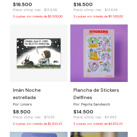
$16.500
$16.500
Precio s/imp. nac. : $13.636
Precio s/imp. nac. : $13.636
3
cuotas sin interés de
$5.500,00
3
cuotas sin interés de
$5.500,00
Imán Noche
Plancha de Stickers
estrellada
Delfines
Por: Liniers
Por: Pepita Sandwich
$8.500
$14.500
Precio s/imp. nac. : $7.025
Precio s/imp. nac. : $11.983
3
cuotas sin interés de
$2.833,33
3
cuotas sin interés de
$4.833,33