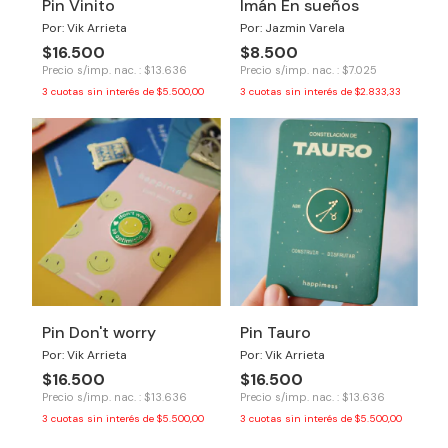
Pin Vinito
Imán En sueños
Por: Vik Arrieta
Por: Jazmin Varela
$16.500
$8.500
Precio s/imp. nac. : $13.636
Precio s/imp. nac. : $7.025
3
cuotas sin interés de
$5.500,00
3
cuotas sin interés de
$2.833,33
Pin Don't worry
Pin Tauro
Por: Vik Arrieta
Por: Vik Arrieta
$16.500
$16.500
Precio s/imp. nac. : $13.636
Precio s/imp. nac. : $13.636
3
cuotas sin interés de
$5.500,00
3
cuotas sin interés de
$5.500,00