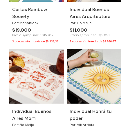
Cartas Rainbow
Individual Buenos
Society
Aires Arquitectura
Por: Monoblock
Por: Flo Meije
$19.000
$11.000
Precio s/imp. nac. : $15.702
Precio s/imp. nac. : $9.091
3
cuotas sin interés de
$6.333,33
3
cuotas sin interés de
$3.666,67
Individual Buenos
Individual Honrá tu
Aires Morfi
poder
Por: Flo Meije
Por: Vik Arrieta