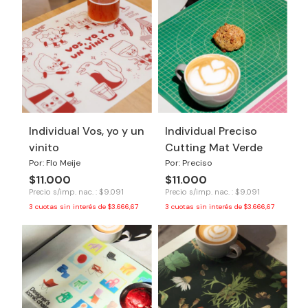
Individual Vos, yo y un
Individual Preciso
vinito
Cutting Mat Verde
Por: Flo Meije
Por: Preciso
$11.000
$11.000
Precio s/imp. nac. : $9.091
Precio s/imp. nac. : $9.091
3
cuotas sin interés de
$3.666,67
3
cuotas sin interés de
$3.666,67