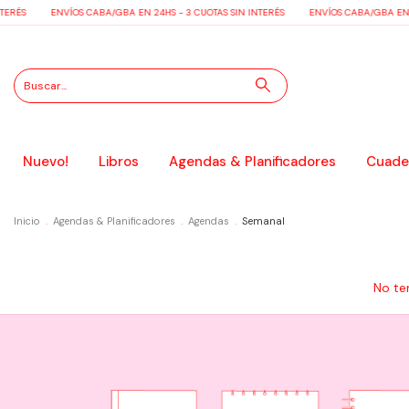
ERÉS
ENVÍOS CABA/GBA EN 24HS - 3 CUOTAS SIN INTERÉS
ENVÍOS CABA/GBA EN 24
Nuevo!
Libros
Agendas & Planificadores
Cuader
Inicio
.
Agendas & Planificadores
.
Agendas
.
Semanal
No te