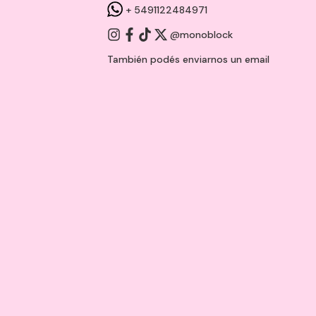
+ 5491122484971
@monoblock
También podés enviarnos un
email