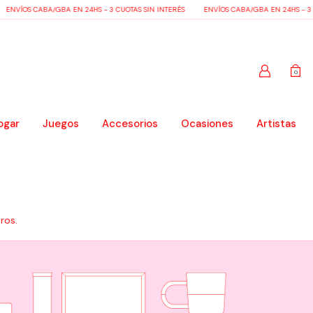
ENVÍOS CABA/GBA EN 24HS - 3 CUOTAS SIN INTERÉS
ENVÍOS CABA/GBA EN 24HS - 3 CU
0
ogar
Juegos
Accesorios
Ocasiones
Artistas
ros.