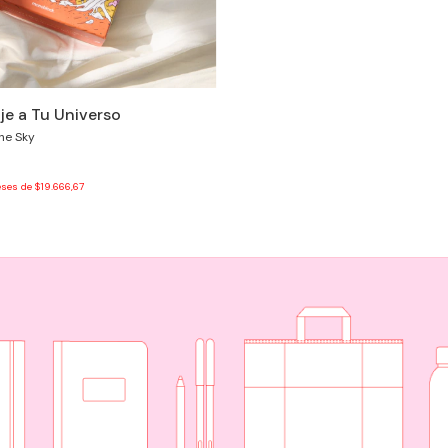
je a Tu Universo
The Sky
eses de
$19.666,67