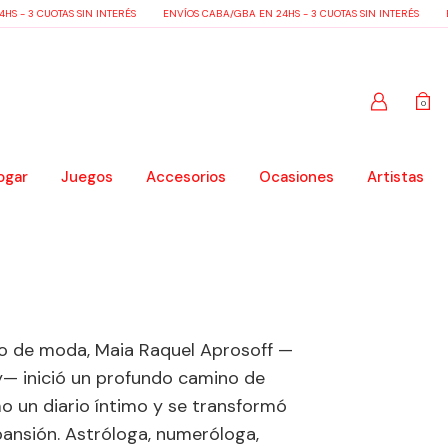
S - 3 CUOTAS SIN INTERÉS
ENVÍOS CABA/GBA EN 24HS - 3 CUOTAS SIN INTERÉS
E
0
ogar
Juegos
Accesorios
Ocasiones
Artistas
ño de moda, Maia Raquel Aprosoff —
— inició un profundo camino de
 un diario íntimo y se transformó
ansión. Astróloga, numeróloga,