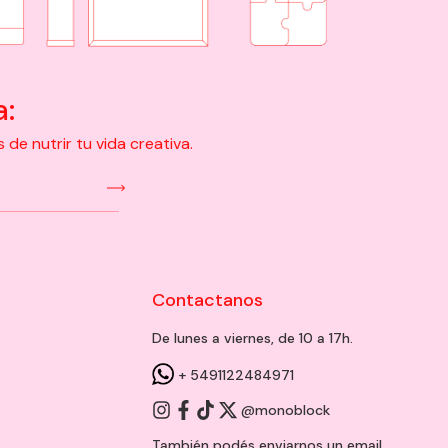
a:
e nutrir tu vida creativa.
Contactanos
De lunes a viernes, de 10 a 17h.
+ 5491122484971
@monoblock
También podés enviarnos un
email