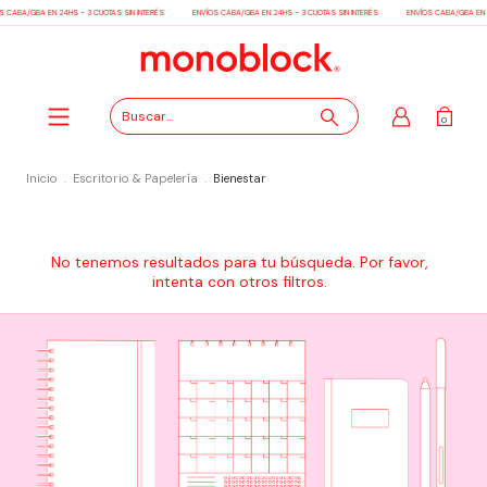
S CABA/GBA EN 24HS - 3 CUOTAS SIN INTERÉS
ENVÍOS CABA/GBA EN 24HS - 3 CUOTAS SIN INTERÉS
ENVÍOS CABA/GBA EN 2
0
Inicio
.
Escritorio & Papelería
.
Bienestar
No tenemos resultados para tu búsqueda. Por favor,
intenta con otros filtros.