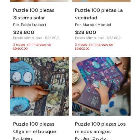
Puzzle 100 piezas
Puzzle 100 piezas La
Sistema solar
vecindad
Por: Pablo Luebert
Por: Marcos Montiel
$28.800
$28.800
Precio s/imp. nac. : $23.802
Precio s/imp. nac. : $23.802
3
meses sin intereses de
3
meses sin intereses de
$9.600,00
$9.600,00
Puzzle 100 piezas
Puzzle 100 piezas Los
Olga en el bosque
miedos amigos
Por: Liniers
Por: Juan Devoto