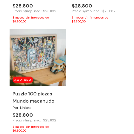
$28.800
$28.800
Precio s/imp. nac. : $23.802
Precio s/imp. nac. : $23.802
3
meses sin intereses de
3
meses sin intereses de
$9.600,00
$9.600,00
AGOTADO
Puzzle 100 piezas
Mundo macanudo
Por: Liniers
$28.800
Precio s/imp. nac. : $23.802
3
meses sin intereses de
$9.600,00