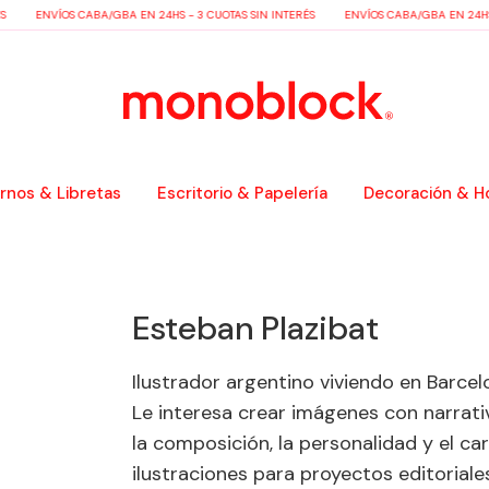
ENVÍOS CABA/GBA EN 24HS - 3 CUOTAS SIN INTERÉS
ENVÍOS CABA/GBA EN 24HS -
nos & Libretas
Escritorio & Papelería
Decoración & H
Esteban Plazibat
Ilustrador argentino viviendo en Barcelo
Le interesa crear imágenes con narrativ
la composición, la personalidad y el ca
ilustraciones para proyectos editoriales