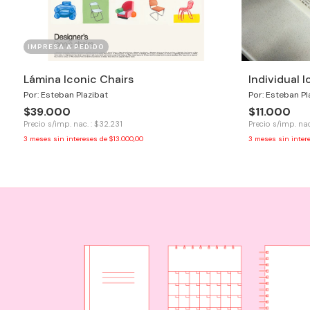
IMPRESA A PEDIDO
Lámina Iconic Chairs
Individual 
Por: Esteban Plazibat
Por: Esteban Pl
$39.000
$11.000
Precio s/imp. nac. : $32.231
Precio s/imp. nac
3
meses sin intereses de
$13.000,00
3
meses sin inter