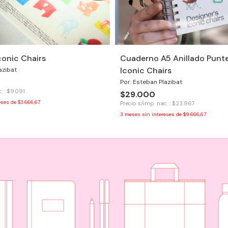
Iconic Chairs
Cuaderno A5 Anillado Punt
Iconic Chairs
azibat
Por: Esteban Plazibat
. : $9.091
$29.000
eses de
$3.666,67
Precio s/imp. nac. : $23.967
3
meses sin intereses de
$9.666,67