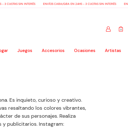
 3 CUOTAS SIN INTERÉS
ENVÍOS CABA/GBA EN 24HS - 3 CUOTAS SIN INTERÉS
ENVÍ
0
ogar
Juegos
Accesorios
Ocasiones
Artistas
na. Es inquieto, curioso y creativo.
as resaltando los colores vibrantes,
rácter de sus personajes. Realiza
 y publicitarios. Instagram: