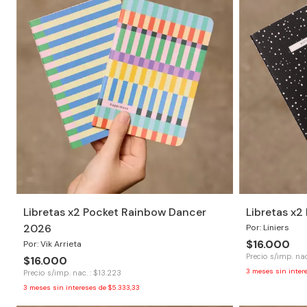
Libretas x2 Pocket Rainbow Dancer
Libretas x
2026
Por: Liniers
$16.000
Por: Vik Arrieta
Precio s/imp. nac
$16.000
3
meses sin inter
Precio s/imp. nac. : $13.223
3
meses sin intereses de
$5.333,33