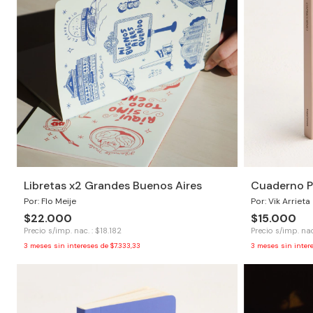
Libretas x2 Grandes Buenos Aires
Cuaderno P
Por: Flo Meije
Por: Vik Arrieta
$22.000
$15.000
Precio s/imp. nac. : $18.182
Precio s/imp. nac
3
meses sin intereses de
$7.333,33
3
meses sin inter