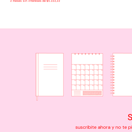
3
meses sin intereses de
$5.333,33
S
suscribite ahora y no te 