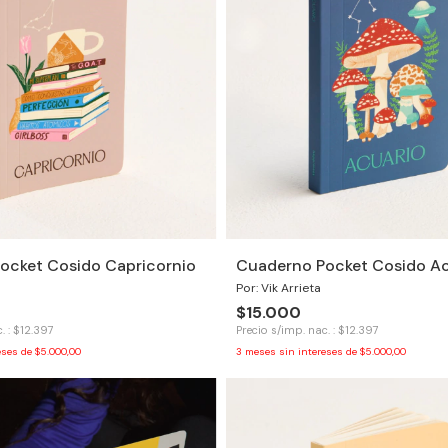
ocket Cosido Capricornio
Cuaderno Pocket Cosido Ac
Por: Vik Arrieta
$15.000
. : $12.397
Precio s/imp. nac. : $12.397
eses de
$5.000,00
3
meses sin intereses de
$5.000,00