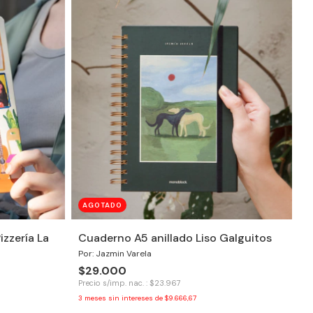
AGOTADO
izzería La
Cuaderno A5 anillado Liso Galguitos
Por: Jazmin Varela
$29.000
Precio s/imp. nac. : $23.967
3
meses sin intereses de
$9.666,67