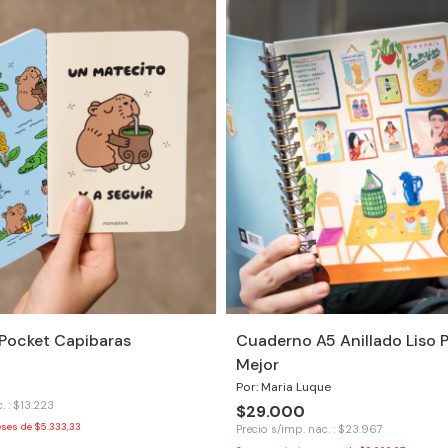
 Pocket Capibaras
Cuaderno A5 Anillado Liso P
Mejor
Por: Maria Luque
. : $13.223
$29.000
eses de
$5.333,33
Precio s/imp. nac. : $23.967