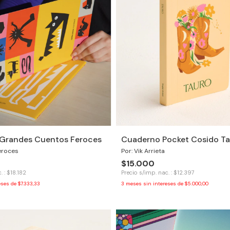
2 Grandes Cuentos Feroces
Cuaderno Pocket Cosido Ta
eroces
Por: Vik Arrieta
$15.000
. : $18.182
Precio s/imp. nac. : $12.397
eses de
$7.333,33
3
meses sin intereses de
$5.000,00