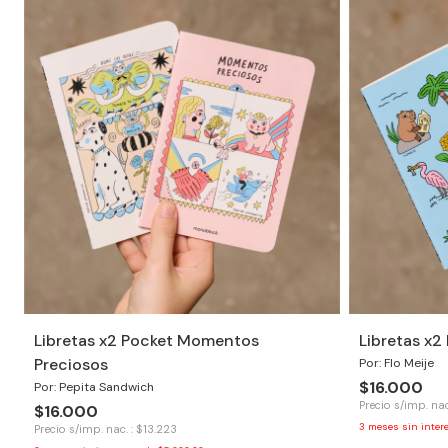
Libretas x2 Pocket Momentos
Libretas x2
Preciosos
Por: Flo Meije
$16.000
Por: Pepita Sandwich
Precio s/imp. nac
$16.000
3
meses sin inter
Precio s/imp. nac. : $13.223