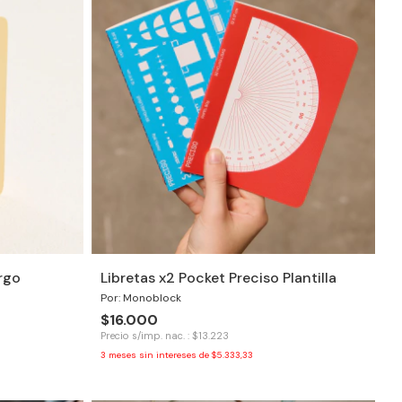
rgo
Libretas x2 Pocket Preciso Plantilla
Por: Monoblock
$16.000
Precio s/imp. nac. : $13.223
3
meses sin intereses de
$5.333,33