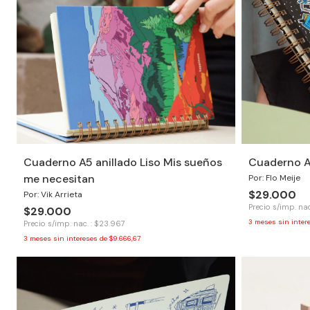
Cuaderno A5 anillado Liso Mis sueños
Cuaderno A5
me necesitan
Por: Flo Meije
$29.000
Por: Vik Arrieta
Precio s/imp. nac
$29.000
3
meses sin inter
Precio s/imp. nac. : $23.967
3
meses sin intereses de
$9.666,67