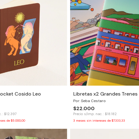
ocket Cosido Leo
Libretas x2 Grandes Trenes
Por: Seba Cestaro
$22.000
. : $12.397
Precio s/imp. nac. : $18.182
eses de
$5.000,00
3
meses sin intereses de
$7.333,33