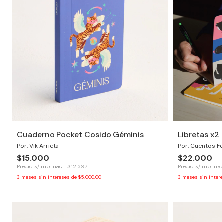
Cuaderno Pocket Cosido Géminis
Libretas x
Por: Vik Arrieta
Por: Cuentos F
$15.000
$22.000
Precio s/imp. nac. : $12.397
Precio s/imp. nac
3
meses sin intereses de
$5.000,00
3
meses sin inter