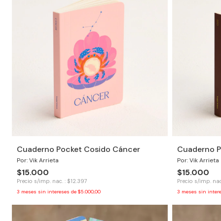
Cuaderno Pocket Cosido Cáncer
Cuaderno P
Por: Vik Arrieta
Por: Vik Arrieta
$15.000
$15.000
Precio s/imp. nac. : $12.397
Precio s/imp. nac
3
meses sin intereses de
$5.000,00
3
meses sin inter