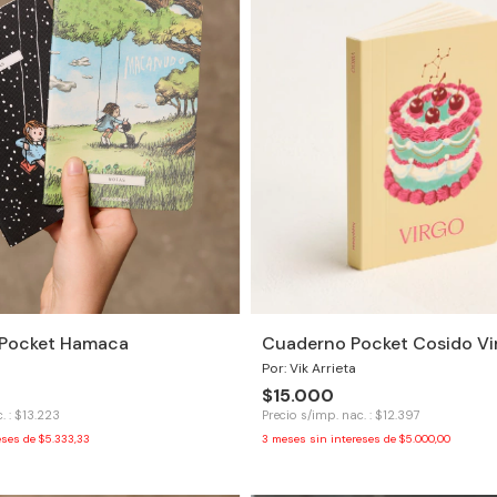
2 Pocket Hamaca
Cuaderno Pocket Cosido Vi
Por: Vik Arrieta
$15.000
. : $13.223
Precio s/imp. nac. : $12.397
eses de
$5.333,33
3
meses sin intereses de
$5.000,00