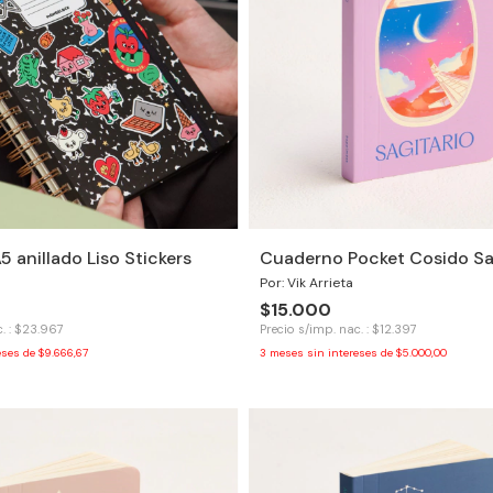
 anillado Liso Stickers
Cuaderno Pocket Cosido Sa
Por: Vik Arrieta
$15.000
. : $23.967
Precio s/imp. nac. : $12.397
eses de
$9.666,67
3
meses sin intereses de
$5.000,00