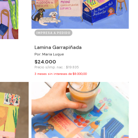
IMPRESA A PEDIDO
Lamina Garrapiñada
Por: Maria Luque
$24.000
Precio s/imp. nac. : $19.835
3
meses sin intereses de
$8.000,00