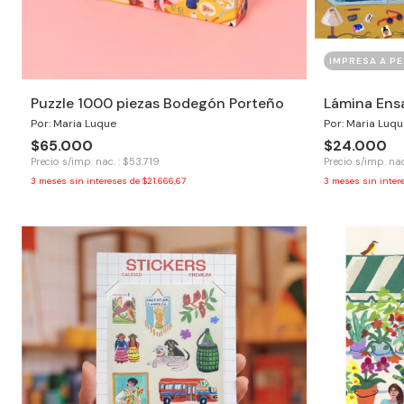
IMPRESA A PE
Puzzle 1000 piezas Bodegón Porteño
Lámina Ens
Por: Maria Luque
Por: Maria Luqu
$65.000
$24.000
Precio s/imp. nac. : $53.719
Precio s/imp. nac
3
meses sin intereses de
$21.666,67
3
meses sin inter