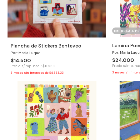
IMPRESA A PE
Lamina Pues
Plancha de Stickers Benteveo
Por: Maria Luqu
Por: Maria Luque
$24.000
$14.500
Precio s/imp. nac
Precio s/imp. nac. : $11.983
3
meses sin inter
3
meses sin intereses de
$4.833,33