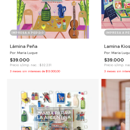
IMPRESA A PEDIDO
IMPRESA A PE
Lámina Peña
Lamina Kios
Por: Maria Luque
Por: Maria Luqu
$39.000
$39.000
Precio s/imp. nac. : $32.231
Precio s/imp. nac
3
meses sin intereses de
$13.000,00
3
meses sin inter