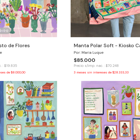
DIDO
to de Flores
Manta Polar Soft - Kiosko Ca
e
Por: Maria Luque
$85.000
. : $19.835
Precio s/imp. nac. : $70.248
eses de
$8.000,00
3
meses sin intereses de
$28.333,33