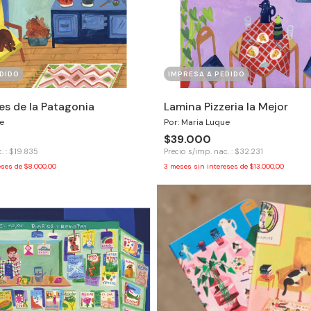
DIDO
IMPRESA A PEDIDO
es de la Patagonia
Lamina Pizzeria la Mejor
e
Por: Maria Luque
$39.000
. : $19.835
Precio s/imp. nac. : $32.231
eses de
$8.000,00
3
meses sin intereses de
$13.000,00