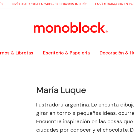
ENVÍOS CABA/GBA EN 24HS - 3 CUOTAS SIN INTERÉS
ENVÍOS CABA/GBA EN 24HS - 3 C
nos & Libretas
Escritorio & Papelería
Decoración & H
María Luque
Ilustradora argentina. Le encanta dibuj
girar en torno a pequeñas ideas, ocurre
Encuentra inspiración en las cosas que 
ciudades por conocer y el chocolate. Di