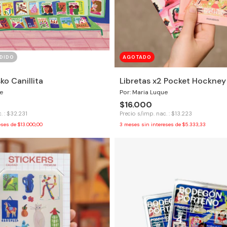
DIDO
AGOTADO
ko Canillita
Libretas x2 Pocket Hockney
e
Por: Maria Luque
$16.000
. : $32.231
Precio s/imp. nac. : $13.223
eses de
$13.000,00
3
meses sin intereses de
$5.333,33