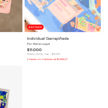
AGOTADO
Individual Garrapiñada
Por: Maria Luque
$11.000
Precio s/imp. nac. : $9.091
3
meses sin intereses de
$3.666,67