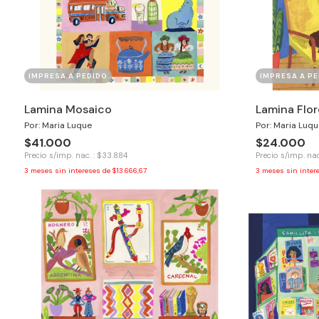
IMPRESA A PEDIDO
IMPRESA A PE
Lamina Mosaico
Lamina Flor
Por: Maria Luque
Por: Maria Luqu
$41.000
$24.000
Precio s/imp. nac. : $33.884
Precio s/imp. nac
3
meses sin intereses de
$13.666,67
3
meses sin inter