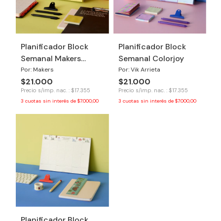
Planificador Block
Planificador Block
Semanal Makers
Semanal Colorjoy
Logos
Por: Makers
Por: Vik Arrieta
$21.000
$21.000
Precio s/imp. nac. : $17.355
Precio s/imp. nac. : $17.355
3
cuotas sin interés de
$7.000,00
3
cuotas sin interés de
$7.000,00
Planificador Block