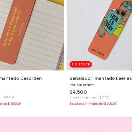
SIN STOCK
imantado Desorden
Señalador imantado Leer es
Por: Vik Arrieta
$4.500
. : $3.719
Precio s/imp. nac. : $3.719
rés de
$1.500,00
3
cuotas sin interés de
$1.500,00