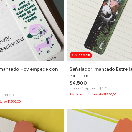
SIN STOCK
imantado Hoy empecé con
Señalador imantado Estrell
Por: Liniers
$4.500
Precio s/imp. nac. : $3.719
3
cuotas sin interés de
$1.500,00
. : $3.719
rés de
$1.500,00