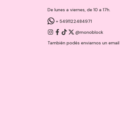
De lunes a viernes, de 10 a 17h.
+ 5491122484971
@monoblock
También podés enviarnos un
email