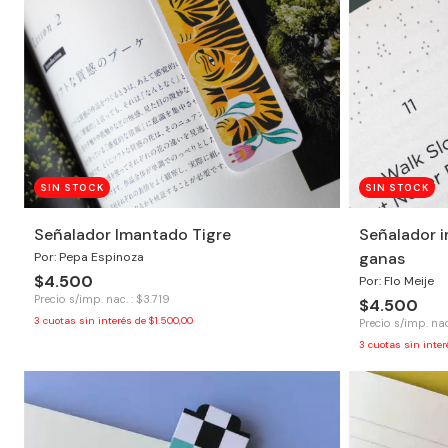
SIN STOCK
SIN STOCK
Señalador Imantado Tigre
Señalador 
ganas
Por: Pepa Espinoza
$4.500
Por: Flo Meije
Precio s/imp. nac. : $3.719
$4.500
3
cuotas sin interés de
$1.500,00
Precio s/imp. nac
3
cuotas sin inte