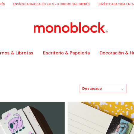
ÉS
ENVÍOS CABA/GBA EN 24HS - 3 CUOTAS SIN INTERÉS
ENVÍOS CABA/GBA EN 24HS
nos & Libretas
Escritorio & Papelería
Decoración & H