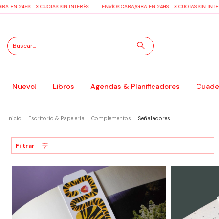
 EN 24HS - 3 CUOTAS SIN INTERÉS
ENVÍOS CABA/GBA EN 24HS - 3 CUOTAS SIN INTER
Nuevo!
Libros
Agendas & Planificadores
Cuader
Inicio
.
Escritorio & Papelería
.
Complementos
.
Señaladores
Filtrar