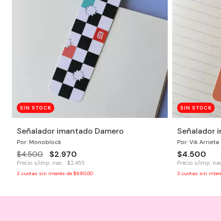
SIN STOCK
SIN STOCK
Señalador imantado Damero
Señalador 
Por: Monoblock
Por: Vik Arrieta
$2.970
$4.500
$4.500
Precio s/imp. nac. : $2.455
Precio s/imp. nac
3
cuotas sin interés de
$990,00
3
cuotas sin inte