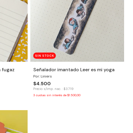
SIN STOCK
a fugaz
Señalador imantado Leer es mi yoga
Por: Liniers
$4.500
Precio s/imp. nac. : $3.719
3
cuotas sin interés de
$1.500,00