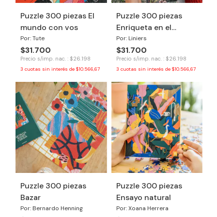
Puzzle 300 piezas El
Puzzle 300 piezas
mundo con vos
Enriqueta en el
bosque
Por: Tute
Por: Liniers
$31.700
$31.700
Precio s/imp. nac. : $26.198
Precio s/imp. nac. : $26.198
3
cuotas sin interés de
$10.566,67
3
cuotas sin interés de
$10.566,67
Puzzle 300 piezas
Puzzle 300 piezas
Bazar
Ensayo natural
Por: Bernardo Henning
Por: Xoana Herrera