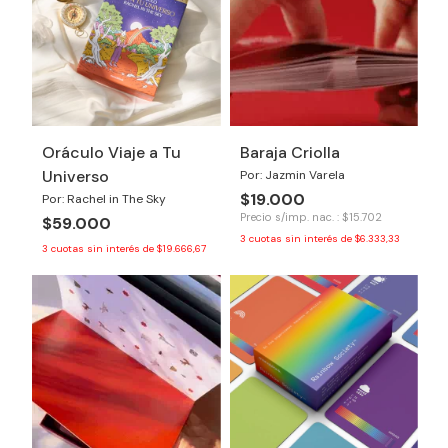
Oráculo Viaje a Tu
Baraja Criolla
Universo
Por: Jazmin Varela
$19.000
Por: Rachel in The Sky
Precio s/imp. nac. : $15.702
$59.000
3
cuotas sin interés de
$6.333,33
3
cuotas sin interés de
$19.666,67