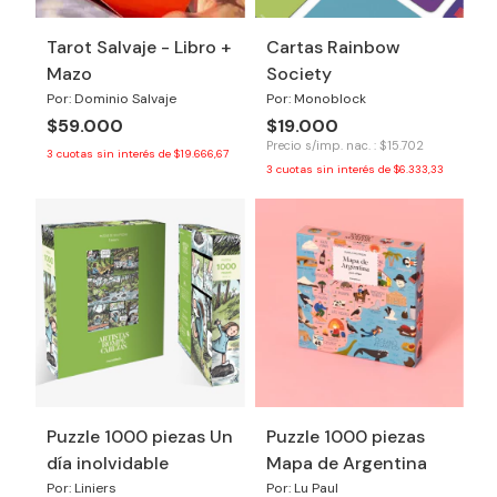
Tarot Salvaje - Libro +
Cartas Rainbow
Mazo
Society
Por: Dominio Salvaje
Por: Monoblock
$59.000
$19.000
Precio s/imp. nac. : $15.702
3
cuotas sin interés de
$19.666,67
3
cuotas sin interés de
$6.333,33
Puzzle 1000 piezas Un
Puzzle 1000 piezas
día inolvidable
Mapa de Argentina
Por: Liniers
Por: Lu Paul