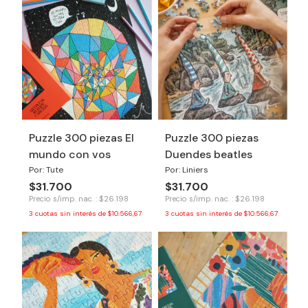
Puzzle 300 piezas El
Puzzle 300 piezas
mundo con vos
Duendes beatles
Por: Tute
Por: Liniers
$31.700
$31.700
Precio s/imp. nac. : $26.198
Precio s/imp. nac. : $26.198
3
cuotas sin interés de
$10.566,67
3
cuotas sin interés de
$10.566,67