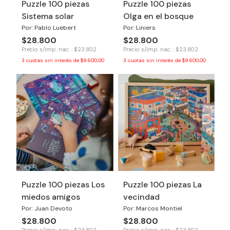
Puzzle 100 piezas
Puzzle 100 piezas
Sistema solar
Olga en el bosque
Por: Pablo Luebert
Por: Liniers
$28.800
$28.800
Precio s/imp. nac. : $23.802
Precio s/imp. nac. : $23.802
3
cuotas sin interés de
$9.600,00
3
cuotas sin interés de
$9.600,00
Puzzle 100 piezas Los
Puzzle 100 piezas La
miedos amigos
vecindad
Por: Juan Devoto
Por: Marcos Montiel
$28.800
$28.800
Precio s/imp. nac. : $23.802
Precio s/imp. nac. : $23.802