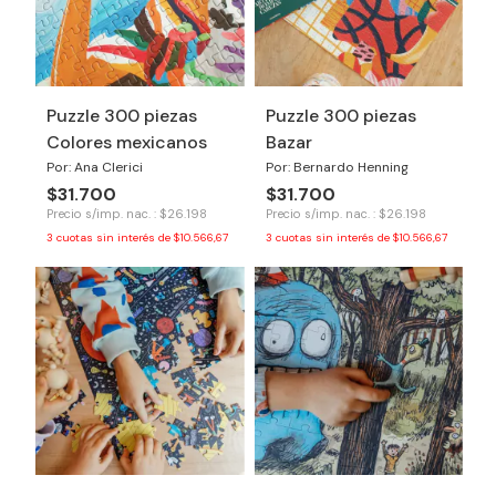
Puzzle 300 piezas
Puzzle 300 piezas
Colores mexicanos
Bazar
Por: Ana Clerici
Por: Bernardo Henning
$31.700
$31.700
Precio s/imp. nac. : $26.198
Precio s/imp. nac. : $26.198
3
cuotas sin interés de
$10.566,67
3
cuotas sin interés de
$10.566,67