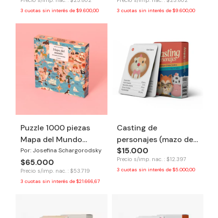
3
cuotas sin interés de
$9.600,00
3
cuotas sin interés de
$9.600,00
Puzzle 1000 piezas
Casting de
Mapa del Mundo
personajes (mazo de
$15.000
ilustrado
cartas) - Tinkuy
Por: Josefina Schargorodsky
Precio s/imp. nac. : $12.397
$65.000
3
cuotas sin interés de
$5.000,00
Precio s/imp. nac. : $53.719
3
cuotas sin interés de
$21.666,67