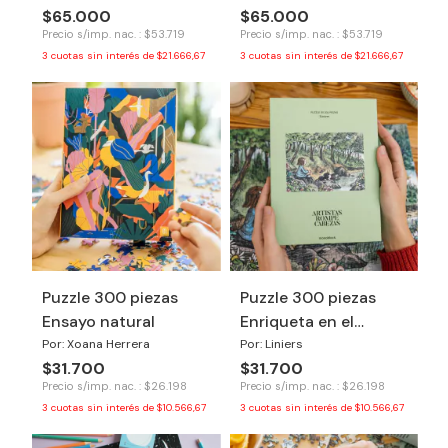
$65.000
$65.000
Precio s/imp. nac. : $53.719
Precio s/imp. nac. : $53.719
3
cuotas sin interés de
$21.666,67
3
cuotas sin interés de
$21.666,67
Puzzle 300 piezas
Puzzle 300 piezas
Ensayo natural
Enriqueta en el
bosque
Por: Xoana Herrera
Por: Liniers
$31.700
$31.700
Precio s/imp. nac. : $26.198
Precio s/imp. nac. : $26.198
3
cuotas sin interés de
$10.566,67
3
cuotas sin interés de
$10.566,67