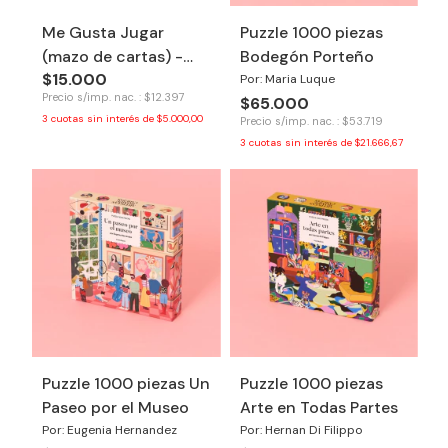
Me Gusta Jugar
Puzzle 1000 piezas
(mazo de cartas) -
Bodegón Porteño
$15.000
Tinkuy
Por: Maria Luque
Precio s/imp. nac. : $12.397
$65.000
3
cuotas sin interés de
$5.000,00
Precio s/imp. nac. : $53.719
3
cuotas sin interés de
$21.666,67
Puzzle 1000 piezas Un
Puzzle 1000 piezas
Paseo por el Museo
Arte en Todas Partes
Por: Eugenia Hernandez
Por: Hernan Di Filippo