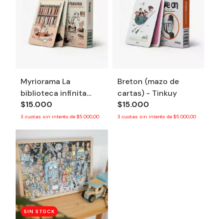
Myriorama La
Breton (mazo de
biblioteca infinita
cartas) - Tinkuy
$15.000
$15.000
(mazo de cartas) -
Tinkuy
3
cuotas sin interés de
$5.000,00
3
cuotas sin interés de
$5.000,00
SIN STOCK