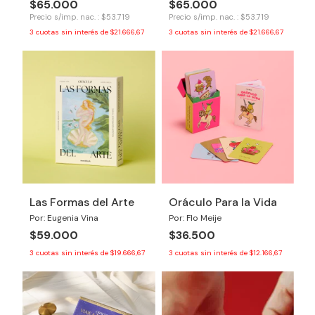
$65.000
$65.000
Precio s/imp. nac. : $53.719
Precio s/imp. nac. : $53.719
3
cuotas sin interés de
$21.666,67
3
cuotas sin interés de
$21.666,67
Las Formas del Arte
Oráculo Para la Vida
Por: Eugenia Vina
Por: Flo Meije
$59.000
$36.500
3
cuotas sin interés de
$19.666,67
3
cuotas sin interés de
$12.166,67