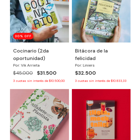
30
% OFF
Cocinario (2da
Bitácora de la
oportunidad)
felicidad
Por: Vik Arrieta
Por: Liniers
$31.500
$32.500
$45.000
3
cuotas sin interés de
$10.500,00
3
cuotas sin interés de
$10.833,33