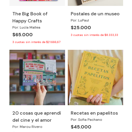
The Big Book of
Postales de un museo
Happy Crafts
Por: LuPaul
$25.000
Por: Lucía Mallea
$65.000
3
cuotas sin interés de
$8.333,33
3
cuotas sin interés de
$21.666,67
20 cosas que aprendí
Recetas en papelitos
del cine y el amor
Por: Sofia Pachano
$45.000
Por: Marou Rivero