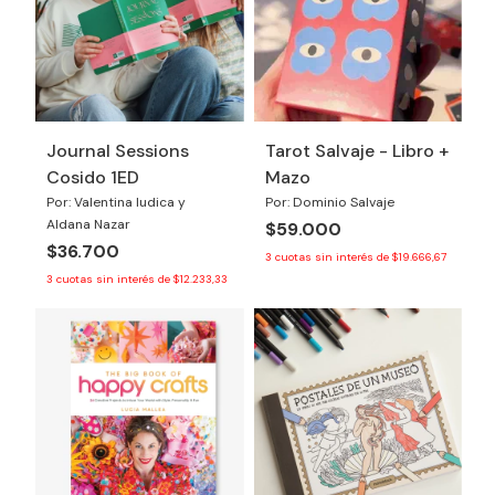
Journal Sessions
Tarot Salvaje - Libro +
Cosido 1ED
Mazo
Por: Valentina Iudica y
Por: Dominio Salvaje
Aldana Nazar
$59.000
$36.700
3
cuotas sin interés de
$19.666,67
3
cuotas sin interés de
$12.233,33