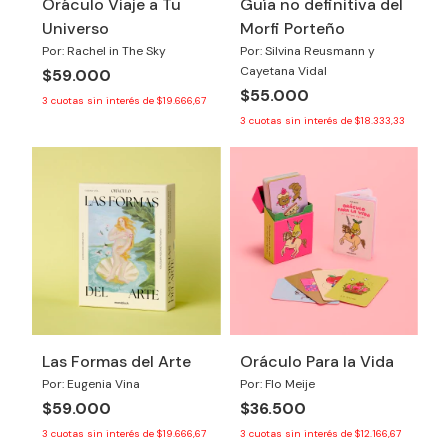
Oráculo Viaje a Tu
Guía no definitiva del
Universo
Morfi Porteño
Por: Rachel in The Sky
Por: Silvina Reusmann y
Cayetana Vidal
$59.000
$55.000
3
cuotas sin interés de
$19.666,67
3
cuotas sin interés de
$18.333,33
Las Formas del Arte
Oráculo Para la Vida
Por: Eugenia Vina
Por: Flo Meije
$59.000
$36.500
3
cuotas sin interés de
$19.666,67
3
cuotas sin interés de
$12.166,67