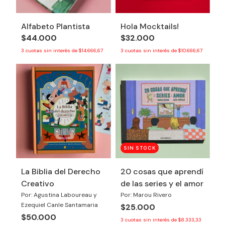
Alfabeto Plantista
Hola Mocktails!
$44.000
$32.000
3
cuotas sin interés de
$14.666,67
3
cuotas sin interés de
$10.666,67
SIN STOCK
La Biblia del Derecho
20 cosas que aprendí
Creativo
de las series y el amor
Por: Agustina Laboureau y
Por: Marou Rivero
Ezequiel Canle Santamaria
$25.000
$50.000
3
cuotas sin interés de
$8.333,33