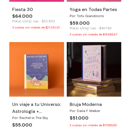
Fiesta 30
Yoga en Todas Partes
$64.000
Por: Tofu Giandinoto
Precio s/imp. nac. : $52.893
$59.000
3
cuotas sin interés de
$21.333,33
Precio s/imp. nac. : $48.760
3
cuotas sin interés de
$19.666,67
Un viaje a tu Universo:
Bruja Moderna
Astrología +
Por: Dalia F. Walker
$51.000
Numerología + Tzolkin
Por: Rachel in The Sky
$55.000
3
cuotas sin interés de
$17.000,00