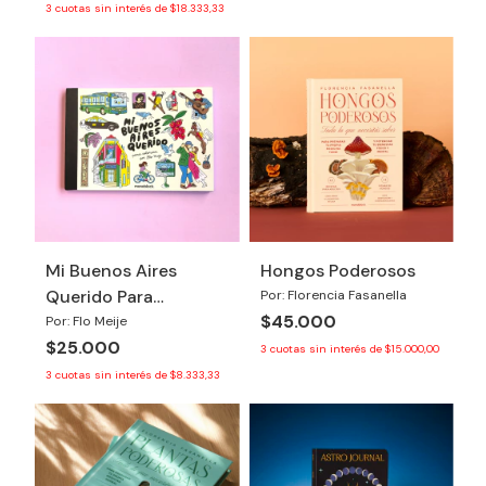
3
cuotas sin interés de
$18.333,33
Mi Buenos Aires
Hongos Poderosos
Querido Para
Por: Florencia Fasanella
$45.000
Colorear por Flo Meije
Por: Flo Meije
$25.000
3
cuotas sin interés de
$15.000,00
3
cuotas sin interés de
$8.333,33