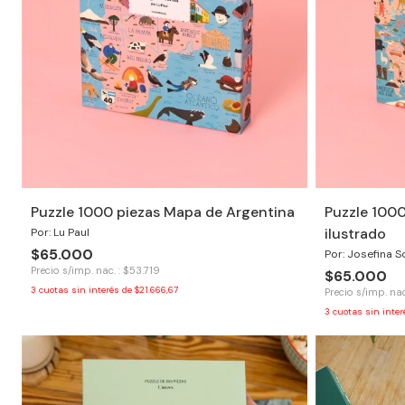
Puzzle 1000 piezas Mapa de Argentina
Puzzle 100
ilustrado
Por: Lu Paul
$65.000
Por: Josefina 
Precio s/imp. nac. : $53.719
$65.000
3
cuotas sin interés de
$21.666,67
Precio s/imp. nac
3
cuotas sin inte