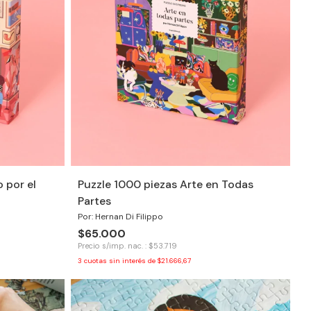
 por el
Puzzle 1000 piezas Arte en Todas
Partes
Por: Hernan Di Filippo
$65.000
Precio s/imp. nac. : $53.719
3
cuotas sin interés de
$21.666,67