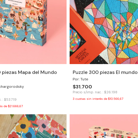
0 piezas Mapa del Mundo
Puzzle 300 piezas El mundo
Por: Tute
$31.700
Schargorodsky
Precio s/imp. nac. : $26.198
3
cuotas sin interés de
$10.566,67
. : $53.719
rés de
$21.666,67