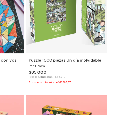
 con vos
Puzzle 1000 piezas Un día inolvidable
Por: Liniers
$65.000
Precio s/imp. nac. : $53.719
3
cuotas sin interés de
$21.666,67