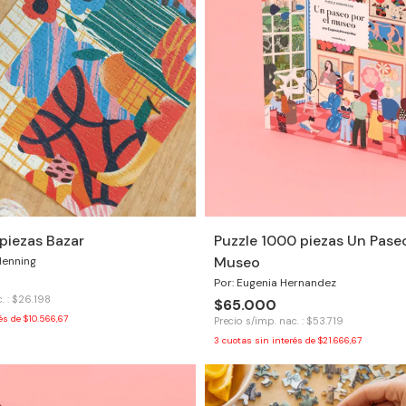
piezas Bazar
Puzzle 1000 piezas Un Paseo
Museo
Henning
Por: Eugenia Hernandez
. : $26.198
$65.000
rés de
$10.566,67
Precio s/imp. nac. : $53.719
3
cuotas sin interés de
$21.666,67