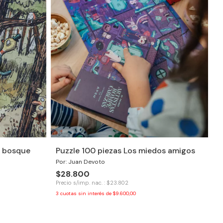
l bosque
Puzzle 100 piezas Los miedos amigos
Por: Juan Devoto
$28.800
Precio s/imp. nac. : $23.802
3
cuotas sin interés de
$9.600,00