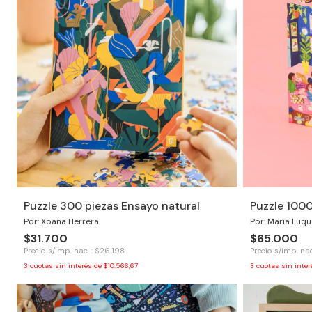
Puzzle 300 piezas Ensayo natural
Puzzle 100
Por: Xoana Herrera
Por: Maria Luqu
$31.700
$65.000
Precio s/imp. nac. : $26.198
Precio s/imp. nac
3
cuotas sin interés de
$10.566,67
3
cuotas sin inte