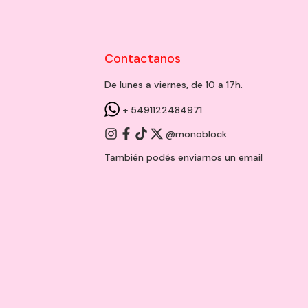
Contactanos
De lunes a viernes, de 10 a 17h.
+ 5491122484971
@monoblock
También podés enviarnos un
email