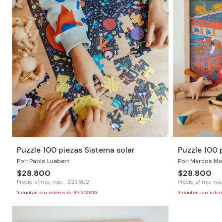
Puzzle 100 piezas Sistema solar
Puzzle 100 
Por: Pablo Luebert
Por: Marcos Mo
$28.800
$28.800
Precio s/imp. nac. : $23.802
Precio s/imp. nac
3
cuotas sin interés de
$9.600,00
3
cuotas sin inte