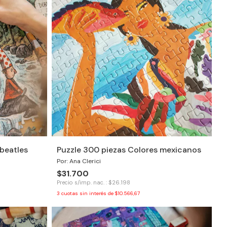
beatles
Puzzle 300 piezas Colores mexicanos
Por: Ana Clerici
$31.700
Precio s/imp. nac. : $26.198
3
cuotas sin interés de
$10.566,67