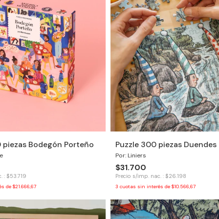
0 piezas Bodegón Porteño
Puzzle 300 piezas Duendes 
e
Por: Liniers
$31.700
. : $53.719
Precio s/imp. nac. : $26.198
rés de
$21.666,67
3
cuotas sin interés de
$10.566,67