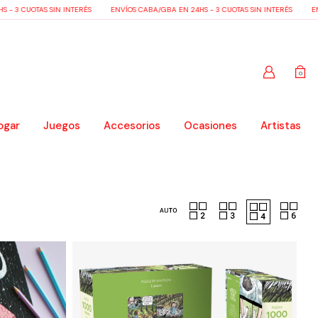
3 CUOTAS SIN INTERÉS
ENVÍOS CABA/GBA EN 24HS - 3 CUOTAS SIN INTERÉS
ENVÍOS
0
ogar
Juegos
Accesorios
Ocasiones
Artistas