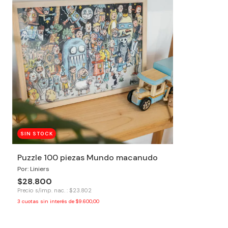
SIN STOCK
Puzzle 100 piezas Mundo macanudo
Por: Liniers
$28.800
Precio s/imp. nac. : $23.802
3
cuotas sin interés de
$9.600,00