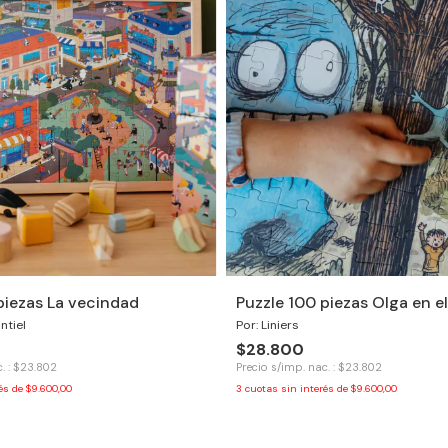
piezas La vecindad
Puzzle 100 piezas Olga en e
ntiel
Por: Liniers
$28.800
. : $23.802
Precio s/imp. nac. : $23.802
rés de
$9.600,00
3
cuotas sin interés de
$9.600,00