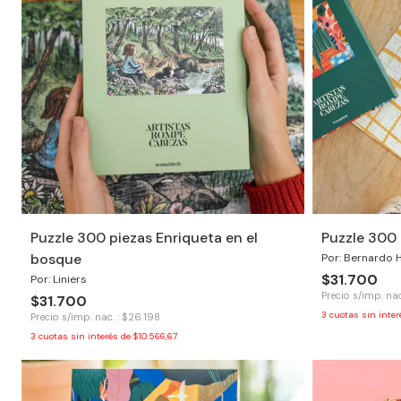
Puzzle 300 piezas Enriqueta en el
Puzzle 300 
bosque
Por: Bernardo 
$31.700
Por: Liniers
Precio s/imp. nac
$31.700
3
cuotas sin inte
Precio s/imp. nac. : $26.198
3
cuotas sin interés de
$10.566,67