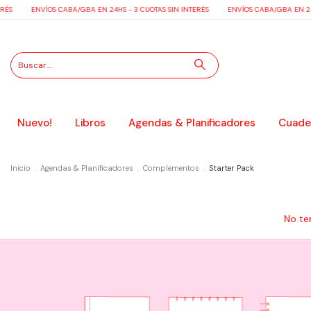
S
ENVÍOS CABA/GBA EN 24HS - 3 CUOTAS SIN INTERÉS
ENVÍOS CABA/GBA EN 24HS 
Nuevo!
Libros
Agendas & Planificadores
Cuader
Inicio
.
Agendas & Planificadores
.
Complementos
.
Starter Pack
No te