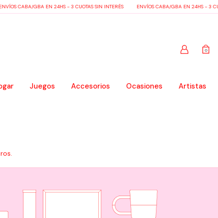
ÍOS CABA/GBA EN 24HS - 3 CUOTAS SIN INTERÉS
ENVÍOS CABA/GBA EN 24HS - 3 CUOT
0
ogar
Juegos
Accesorios
Ocasiones
Artistas
ros.