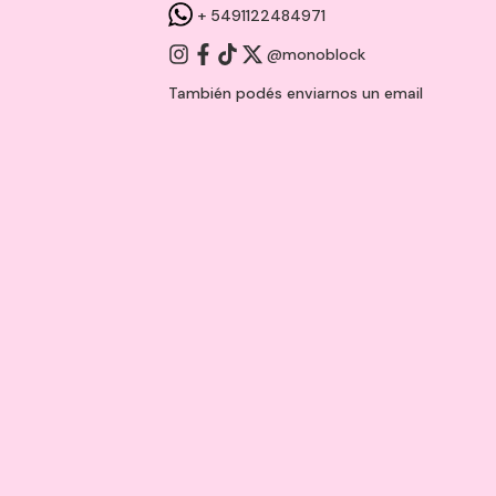
+ 5491122484971
@monoblock
También podés enviarnos un
email