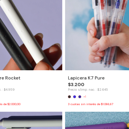
re Rocket
Lapicera K7 Pure
$3.200
. : $4.959
Precio s/imp. nac. : $2.645
+1
rés de
$2.000,00
3
cuotas sin interés de
$1.066,67