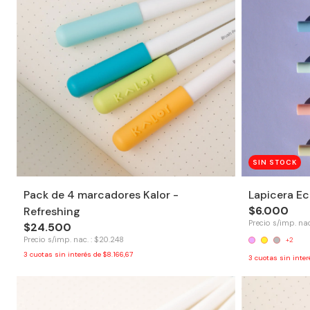
SIN STOCK
Pack de 4 marcadores Kalor -
Lapicera Ec
$6.000
Refreshing
Precio s/imp. nac
$24.500
Precio s/imp. nac. : $20.248
+2
3
cuotas sin interés de
$8.166,67
3
cuotas sin inte