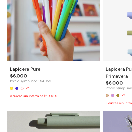
Lapicera Pure
Lapicera Pu
$6.000
Primavera
Precio s/imp. nac. : $4.959
$6.000
Precio s/imp. nac
+7
+2
3
cuotas sin interés de
$2.000,00
3
cuotas sin inte