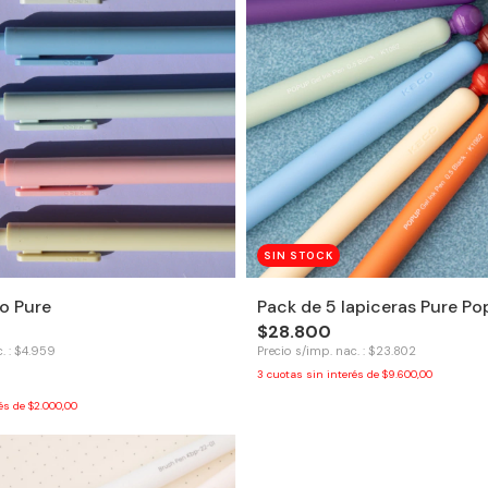
SIN STOCK
o Pure
Pack de 5 lapiceras Pure P
$28.800
. : $4.959
Precio s/imp. nac. : $23.802
3
cuotas sin interés de
$9.600,00
rés de
$2.000,00