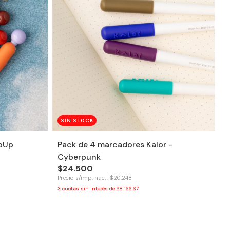
SIN STOCK
opUp
Pack de 4 marcadores Kalor -
Cyberpunk
$24.500
Precio s/imp. nac. : $20.248
3
cuotas sin interés de
$8.166,67