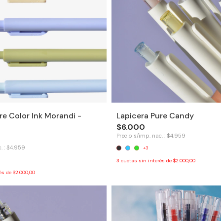
re Color Ink Morandi -
Lapicera Pure Candy
$6.000
Precio s/imp. nac. : $4.959
. : $4.959
+3
3
cuotas sin interés de
$2.000,00
rés de
$2.000,00