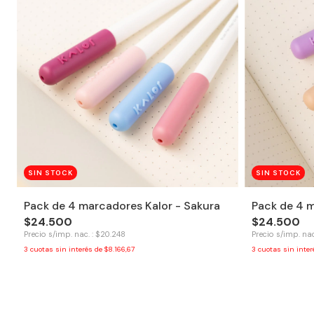
SIN STOCK
SIN STOCK
Pack de 4 marcadores Kalor - Sakura
Pack de 4 m
$24.500
$24.500
Precio s/imp. nac. : $20.248
Precio s/imp. nac
3
cuotas sin interés de
$8.166,67
3
cuotas sin inte