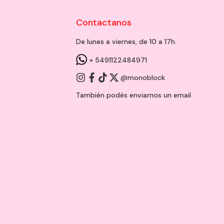
Contactanos
De lunes a viernes, de 10 a 17h.
+ 5491122484971
@monoblock
También podés enviarnos un
email