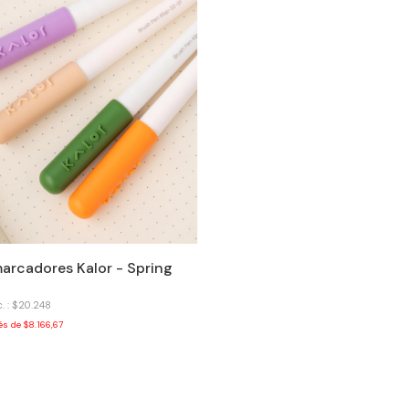
arcadores Kalor - Spring
. : $20.248
rés de
$8.166,67