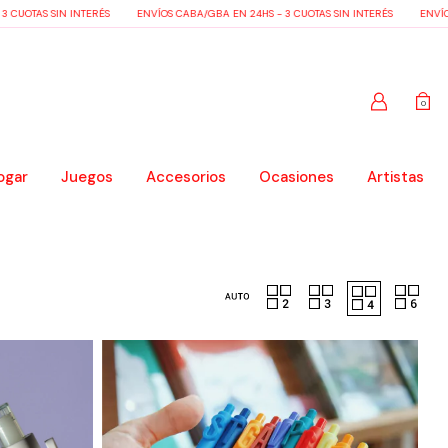
TAS SIN INTERÉS
ENVÍOS CABA/GBA EN 24HS - 3 CUOTAS SIN INTERÉS
ENVÍOS CAB
0
ogar
Juegos
Accesorios
Ocasiones
Artistas