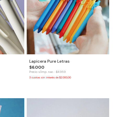
Lapicera Pure Letras
$6.000
Precio s/imp. nac. : $4.959
3
cuotas sin interés de
$2.000,00