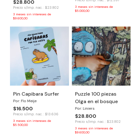
Precio s/imp. nac. : $12.397
$28.800
3
meses sin intereses de
Precio s/imp. nac. : $23.802
$5.000,00
3
meses sin intereses de
$9.600,00
Pin Capibara Surfer
Puzzle 100 piezas
Olga en el bosque
Por: Flo Meije
$16.500
Por: Liniers
Precio s/imp. nac. : $13.636
$28.800
3
meses sin intereses de
Precio s/imp. nac. : $23.802
$5.500,00
3
meses sin intereses de
$9.600,00