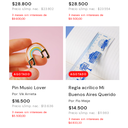
$28.800
$28.500
Precio s/imp. nac. : $23.802
Precio s/imp. nac. : $23.554
3
meses sin intereses de
3
meses sin intereses de
$9.600,00
$9.500,00
AGOTADO
AGOTADO
Pin Music Lover
Regla acrílico Mi
Buenos Aires Querido
Por: Vik Arrieta
$16.500
Por: Flo Meije
Precio s/imp. nac. : $13.636
$14.500
3
meses sin intereses de
Precio s/imp. nac. : $11.983
$5.500,00
3
meses sin intereses de
$4.833,33