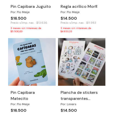
Pin Capibara Juguito
Regla acrílico Morfi
Por: Flo Meije
Por: Flo Meije
$16.500
$14.500
Precio s/imp. nac. : $13.636
Precio s/imp. nac. : $11.983
3
meses sin intereses de
3
meses sin intereses de
$5.500,00
$4.833,33
Pin Capibara
Plancha de stickers
Matecito
transparentes
Macanudo
Por: Flo Meije
Por: Liniers
$16.500
$14.500