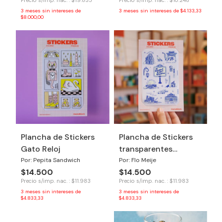
Precio s/imp. nac. : $19.835
Precio s/imp. nac. : $10.248
3
meses sin intereses de
3
meses sin intereses de
$4.133,33
$8.000,00
Plancha de Stickers
Plancha de Stickers
Gato Reloj
transparentes
Buenos Aires
Por: Pepita Sandwich
Por: Flo Meije
$14.500
$14.500
Precio s/imp. nac. : $11.983
Precio s/imp. nac. : $11.983
3
meses sin intereses de
3
meses sin intereses de
$4.833,33
$4.833,33