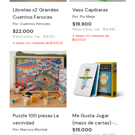
Libretas x2 Grandes
Vaso Capibaras
Cuentos Feroces
Por: Flo Meije
$19.900
Por: Cuentos Feroces
Precio s/imp. nac. : $16.446
$22.000
3
meses sin intereses de
Precio s/imp. nac. : $18.182
$6.633,33
3
meses sin intereses de
$7.333,33
Puzzle 100 piezas La
Me Gusta Jugar
vecindad
(mazo de cartas) -
$15.000
Tinkuy
Por: Marcos Montiel