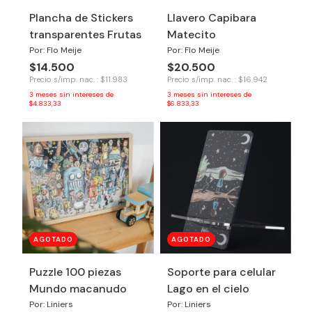
Plancha de Stickers
Llavero Capibara
transparentes Frutas
Matecito
Por: Flo Meije
Por: Flo Meije
$14.500
$20.500
Precio s/imp. nac. : $11.983
Precio s/imp. nac. : $16.942
3
meses sin intereses de
3
meses sin intereses de
$4.833,33
$6.833,33
AGOTADO
AGOTADO
Puzzle 100 piezas
Soporte para celular
Mundo macanudo
Lago en el cielo
Por: Liniers
Por: Liniers