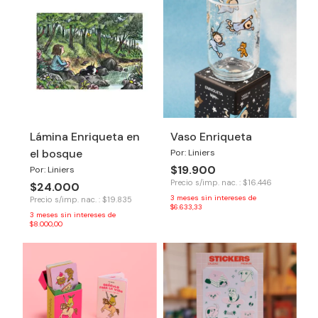
Lámina Enriqueta en
Vaso Enriqueta
el bosque
Por: Liniers
$19.900
Por: Liniers
Precio s/imp. nac. : $16.446
$24.000
3
meses sin intereses de
Precio s/imp. nac. : $19.835
$6.633,33
3
meses sin intereses de
$8.000,00