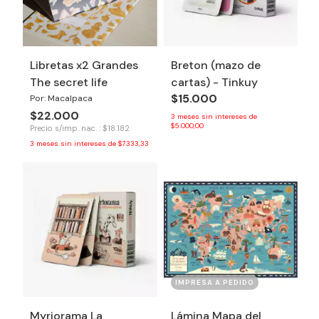
Libretas x2 Grandes
Breton (mazo de
The secret life
cartas) - Tinkuy
$15.000
Por: Macalpaca
$22.000
3
meses sin intereses de
$5.000,00
Precio s/imp. nac. : $18.182
3
meses sin intereses de
$7.333,33
IMPRESA A PEDIDO
Myriorama La
Lámina Mapa del