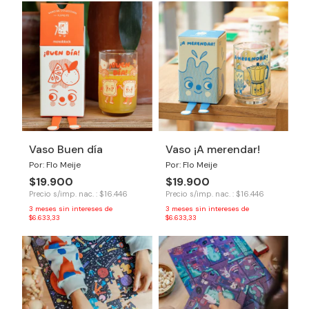
Vaso Buen día
Vaso ¡A merendar!
Por: Flo Meije
Por: Flo Meije
$19.900
$19.900
Precio s/imp. nac. : $16.446
Precio s/imp. nac. : $16.446
3
meses sin intereses de
3
meses sin intereses de
$6.633,33
$6.633,33