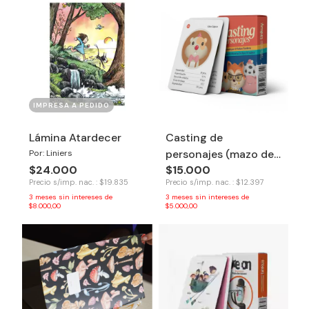
IMPRESA A PEDIDO
Lámina Atardecer
Casting de
personajes (mazo de
Por: Liniers
$24.000
$15.000
cartas) - Tinkuy
Precio s/imp. nac. : $19.835
Precio s/imp. nac. : $12.397
3
meses sin intereses de
3
meses sin intereses de
$8.000,00
$5.000,00