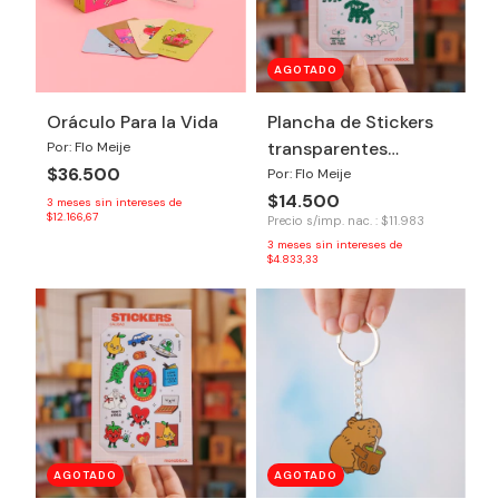
AGOTADO
Oráculo Para la Vida
Plancha de Stickers
transparentes
Por: Flo Meije
$36.500
Perritos
Por: Flo Meije
$14.500
3
meses sin intereses de
$12.166,67
Precio s/imp. nac. : $11.983
3
meses sin intereses de
$4.833,33
AGOTADO
AGOTADO