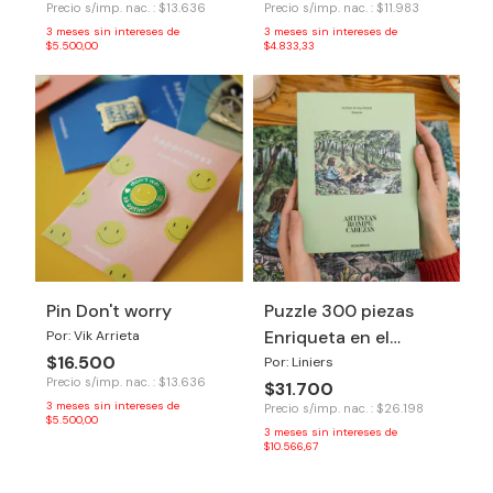
Precio s/imp. nac. : $13.636
Precio s/imp. nac. : $11.983
3
meses sin intereses de
3
meses sin intereses de
$5.500,00
$4.833,33
Pin Don't worry
Puzzle 300 piezas
Enriqueta en el
Por: Vik Arrieta
$16.500
bosque
Por: Liniers
Precio s/imp. nac. : $13.636
$31.700
3
meses sin intereses de
Precio s/imp. nac. : $26.198
$5.500,00
3
meses sin intereses de
$10.566,67