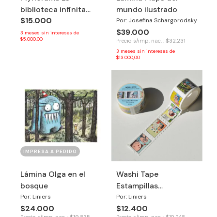
biblioteca infinita
mundo ilustrado
$15.000
(mazo de cartas) -
Por: Josefina Schargorodsky
$39.000
Tinkuy
3
meses sin intereses de
$5.000,00
Precio s/imp. nac. : $32.231
3
meses sin intereses de
$13.000,00
IMPRESA A PEDIDO
Lámina Olga en el
Washi Tape
bosque
Estampillas
Macanudo
Por: Liniers
Por: Liniers
$24.000
$12.400