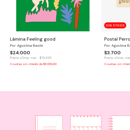
SIN STOCK
Lámina Feeling good
Postal Perr
Por: Agustina Basile
Por: Agustina B
$24.000
$3.700
Precio s/imp. nac. : $19.835
Precio s/imp. nac
3
cuotas sin interés de
$8.000,00
3
cuotas sin inte