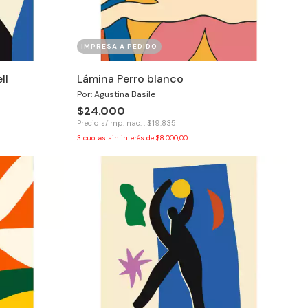
IMPRESA A PEDIDO
ll
Lámina Perro blanco
Por: Agustina Basile
$24.000
Precio s/imp. nac. : $19.835
3
cuotas sin interés de
$8.000,00