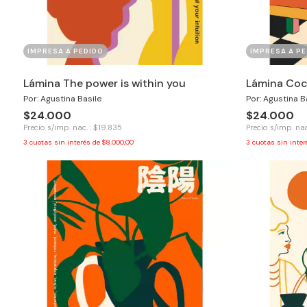
IMPRESA A PEDIDO
IMPRESA A PE
Lámina The power is within you
Lámina Coc
Por: Agustina Basile
Por: Agustina B
$24.000
$24.000
Precio s/imp. nac. : $19.835
Precio s/imp. nac
3
cuotas sin interés de
$8.000,00
3
cuotas sin inte