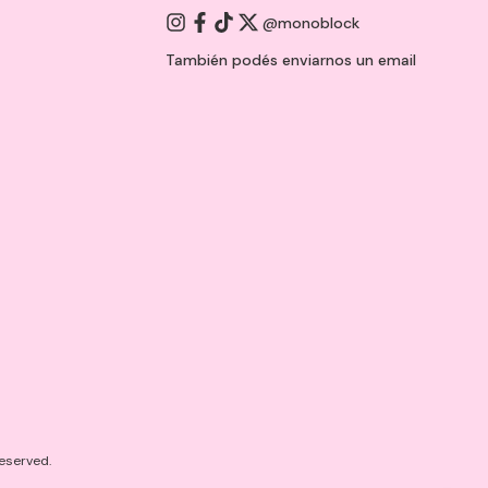
@monoblock
También podés enviarnos un
email
eserved.