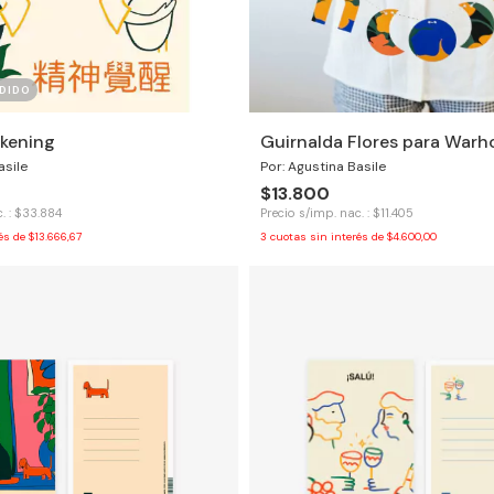
DIDO
kening
Guirnalda Flores para Warh
asile
Por: Agustina Basile
$13.800
. : $33.884
Precio s/imp. nac. : $11.405
rés de
$13.666,67
3
cuotas sin interés de
$4.600,00