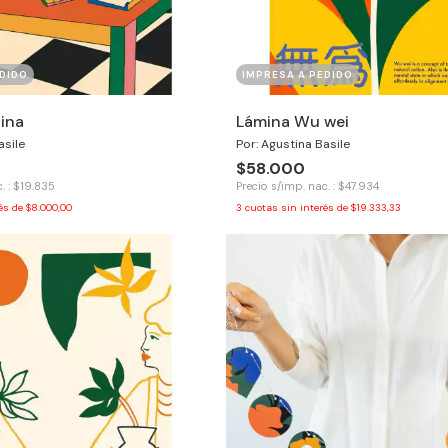
DIDO
IMPRESA A PEDIDO
ina
Lámina Wu wei
asile
Por: Agustina Basile
$58.000
. : $19.835
Precio s/imp. nac. : $47.934
rés de
$8.000,00
3
cuotas sin interés de
$19.333,33