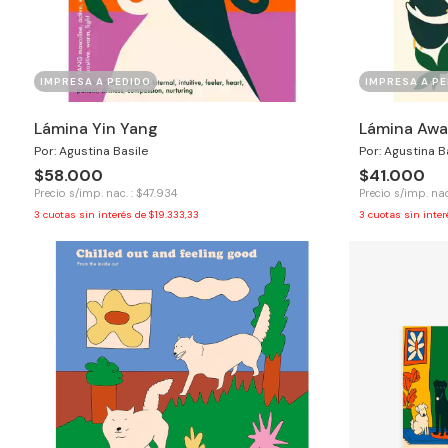
IMPRESA A PEDIDO
IMPRESA A PE
Lámina Yin Yang
Lámina Awa
Por: Agustina Basile
Por: Agustina B
$58.000
$41.000
Precio s/imp. nac. : $47.934
Precio s/imp. nac
3
cuotas sin interés de
$19.333,33
3
cuotas sin inte