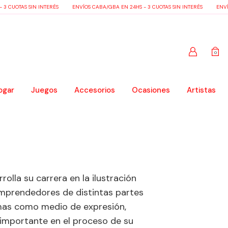
CUOTAS SIN INTERÉS
ENVÍOS CABA/GBA EN 24HS - 3 CUOTAS SIN INTERÉS
ENVÍOS 
0
ogar
Juegos
Accesorios
Ocasiones
Artistas
rolla su carrera en la ilustración
emprendedores de distintas partes
ormas como medio de expresión,
 importante en el proceso de su