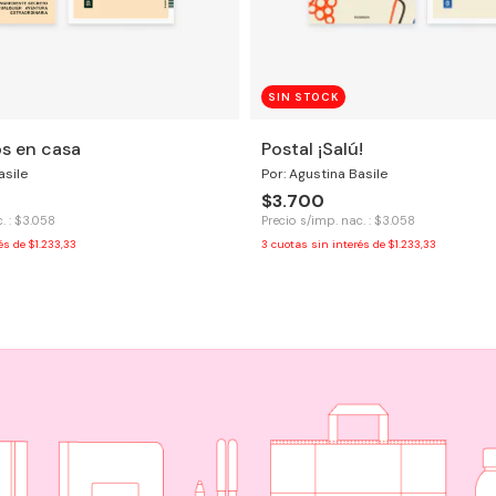
SIN STOCK
os en casa
Postal ¡Salú!
asile
Por: Agustina Basile
$3.700
. : $3.058
Precio s/imp. nac. : $3.058
rés de
$1.233,33
3
cuotas sin interés de
$1.233,33