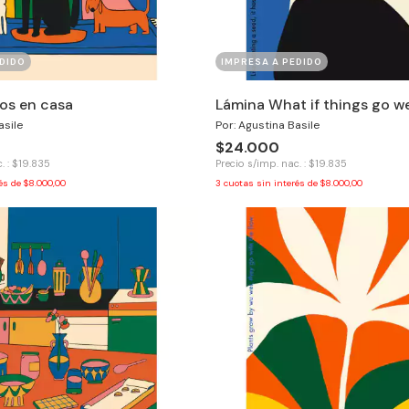
DIDO
IMPRESA A PEDIDO
os en casa
Lámina What if things go we
asile
Por: Agustina Basile
$24.000
. : $19.835
Precio s/imp. nac. : $19.835
rés de
$8.000,00
3
cuotas sin interés de
$8.000,00