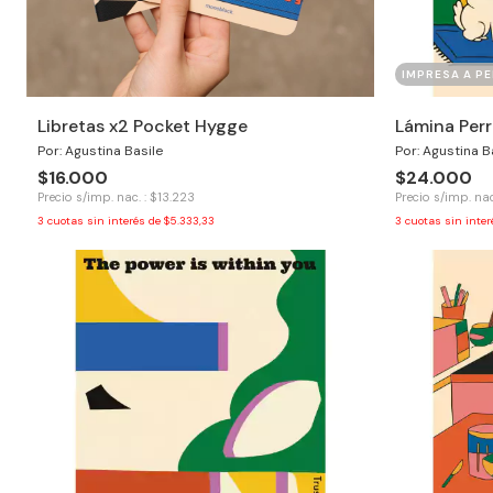
IMPRESA A PE
Libretas x2 Pocket Hygge
Lámina Perr
Por: Agustina Basile
Por: Agustina B
$16.000
$24.000
Precio s/imp. nac. : $13.223
Precio s/imp. nac
3
cuotas sin interés de
$5.333,33
3
cuotas sin inte