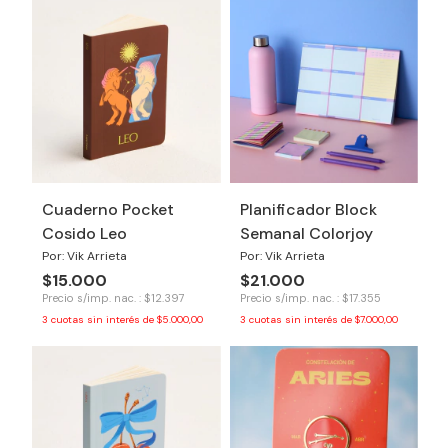
Cuaderno Pocket
Planificador Block
Cosido Leo
Semanal Colorjoy
Por: Vik Arrieta
Por: Vik Arrieta
$15.000
$21.000
Precio s/imp. nac. : $12.397
Precio s/imp. nac. : $17.355
3
cuotas sin interés de
$5.000,00
3
cuotas sin interés de
$7.000,00