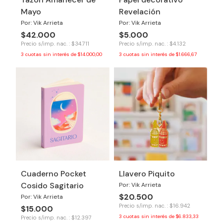
Mayo
Revelación
Por: Vik Arrieta
Por: Vik Arrieta
$42.000
$5.000
Precio s/imp. nac. : $34.711
Precio s/imp. nac. : $4.132
3
cuotas sin interés de
$14.000,00
3
cuotas sin interés de
$1.666,67
Cuaderno Pocket
Llavero Piquito
Cosido Sagitario
Por: Vik Arrieta
$20.500
Por: Vik Arrieta
Precio s/imp. nac. : $16.942
$15.000
3
cuotas sin interés de
$6.833,33
Precio s/imp. nac. : $12.397