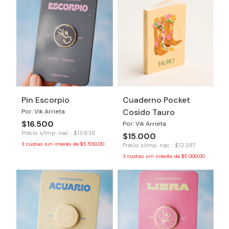
Pin Escorpio
Cuaderno Pocket
Cosido Tauro
Por: Vik Arrieta
$16.500
Por: Vik Arrieta
Precio s/imp. nac. : $13.636
$15.000
3
cuotas sin interés de
$5.500,00
Precio s/imp. nac. : $12.397
3
cuotas sin interés de
$5.000,00