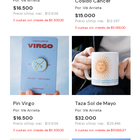
Cosido Cáncer
Por: Vik Arrieta
$16.500
Por: Vik Arrieta
Precio s/imp. nac. : $13.636
$15.000
3
cuotas sin interés de
$5.500,00
Precio s/imp. nac. : $12.397
3
cuotas sin interés de
$5.000,00
Pin Virgo
Taza Sol de Mayo
Por: Vik Arrieta
Por: Vik Arrieta
$16.500
$32.000
Precio s/imp. nac. : $13.636
Precio s/imp. nac. : $26.446
3
cuotas sin interés de
$5.500,00
3
cuotas sin interés de
$10.666,67