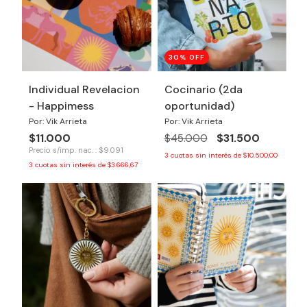
30
% OFF
Individual Revelacion
Cocinario (2da
- Happimess
oportunidad)
Por: Vik Arrieta
Por: Vik Arrieta
$11.000
$31.500
$45.000
Precio s/imp. nac. : $9.091
3
cuotas sin interés de
$10.500,00
3
cuotas sin interés de
$3.666,67