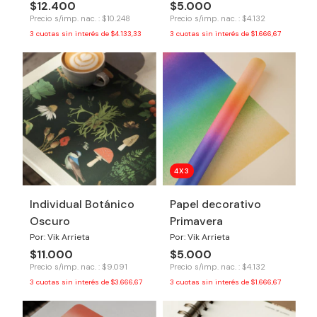
$12.400
$5.000
Precio s/imp. nac. : $10.248
Precio s/imp. nac. : $4.132
3
cuotas sin interés de
$4.133,33
3
cuotas sin interés de
$1.666,67
4X3
Individual Botánico
Papel decorativo
Oscuro
Primavera
Por: Vik Arrieta
Por: Vik Arrieta
$11.000
$5.000
Precio s/imp. nac. : $9.091
Precio s/imp. nac. : $4.132
3
cuotas sin interés de
$3.666,67
3
cuotas sin interés de
$1.666,67