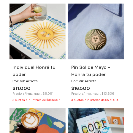
Individual Honrá tu
Pin Sol de Mayo -
poder
Honrá tu poder
Por: Vik Arrieta
Por: Vik Arrieta
$11.000
$16.500
Precio s/imp. nac. : $9.091
Precio s/imp. nac. : $13.636
3
cuotas sin interés de
$3.666,67
3
cuotas sin interés de
$5.500,00