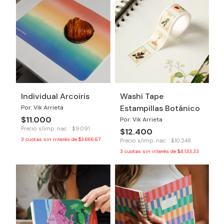
Individual Arcoiris
Washi Tape
Estampillas Botánico
Por: Vik Arrieta
$11.000
Por: Vik Arrieta
Precio s/imp. nac. : $9.091
$12.400
3
cuotas sin interés de
$3.666,67
Precio s/imp. nac. : $10.248
3
cuotas sin interés de
$4.133,33