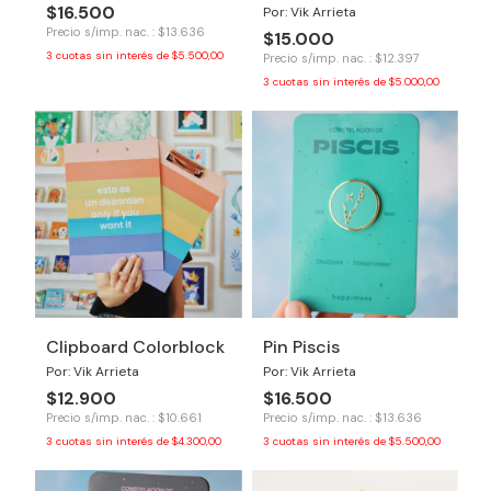
$16.500
Por: Vik Arrieta
Precio s/imp. nac. : $13.636
$15.000
3
cuotas sin interés de
$5.500,00
Precio s/imp. nac. : $12.397
3
cuotas sin interés de
$5.000,00
Clipboard Colorblock
Pin Piscis
Por: Vik Arrieta
Por: Vik Arrieta
$12.900
$16.500
Precio s/imp. nac. : $10.661
Precio s/imp. nac. : $13.636
3
cuotas sin interés de
$4.300,00
3
cuotas sin interés de
$5.500,00