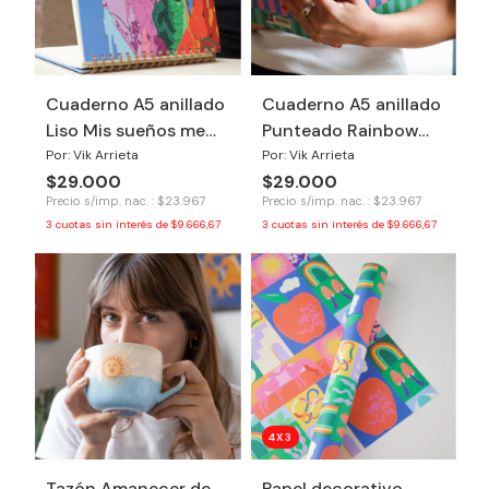
Cuaderno A5 anillado
Cuaderno A5 anillado
Liso Mis sueños me
Punteado Rainbow
necesitan
Dancer
Por: Vik Arrieta
Por: Vik Arrieta
$29.000
$29.000
Precio s/imp. nac. : $23.967
Precio s/imp. nac. : $23.967
3
cuotas sin interés de
$9.666,67
3
cuotas sin interés de
$9.666,67
4X3
Tazón Amanecer de
Papel decorativo