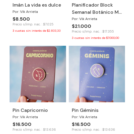
Imán La vida es dulce
Planificador Block
Semanal Botánico Mi
Por: Vik Arrieta
$8.500
Propio Jardín
Por: Vik Arrieta
Precio s/imp. nac. : $7.025
$21.000
3
cuotas sin interés de
$2.833,33
Precio s/imp. nac. : $17.355
3
cuotas sin interés de
$7.000,00
Pin Capricornio
Pin Géminis
Por: Vik Arrieta
Por: Vik Arrieta
$16.500
$16.500
Precio s/imp. nac. : $13.636
Precio s/imp. nac. : $13.636