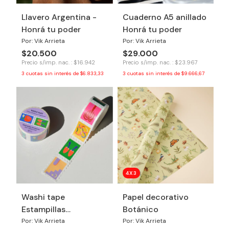
Llavero Argentina -
Cuaderno A5 anillado
Honrá tu poder
Honrá tu poder
Por: Vik Arrieta
Por: Vik Arrieta
$20.500
$29.000
Precio s/imp. nac. : $16.942
Precio s/imp. nac. : $23.967
3
cuotas sin interés de
$6.833,33
3
cuotas sin interés de
$9.666,67
4X3
Washi tape
Papel decorativo
Estampillas
Botánico
Revelacion
Por: Vik Arrieta
Por: Vik Arrieta