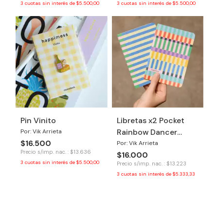
3
cuotas sin interés de
$5.500,00
3
cuotas sin interés de
$5.500,00
Pin Vinito
Libretas x2 Pocket
Rainbow Dancer
Por: Vik Arrieta
$16.500
2026
Por: Vik Arrieta
Precio s/imp. nac. : $13.636
$16.000
3
cuotas sin interés de
$5.500,00
Precio s/imp. nac. : $13.223
3
cuotas sin interés de
$5.333,33