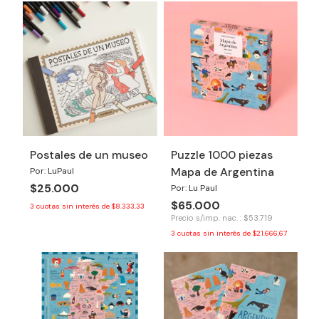
Postales de un museo
Puzzle 1000 piezas
Mapa de Argentina
Por: LuPaul
$25.000
Por: Lu Paul
$65.000
3
cuotas sin interés de
$8.333,33
Precio s/imp. nac. : $53.719
3
cuotas sin interés de
$21.666,67