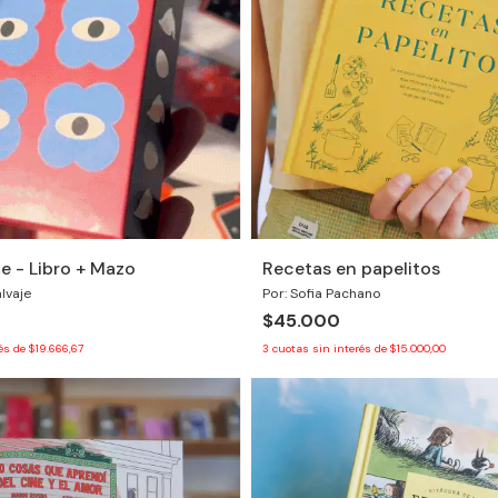
je - Libro + Mazo
Recetas en papelitos
lvaje
Por: Sofia Pachano
$45.000
rés de
$19.666,67
3
cuotas sin interés de
$15.000,00