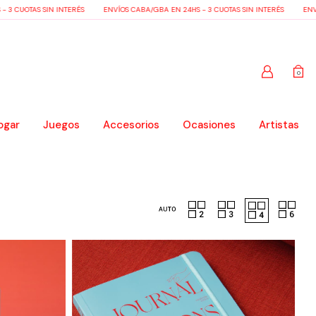
CUOTAS SIN INTERÉS
ENVÍOS CABA/GBA EN 24HS - 3 CUOTAS SIN INTERÉS
ENVÍOS 
0
ogar
Juegos
Accesorios
Ocasiones
Artistas