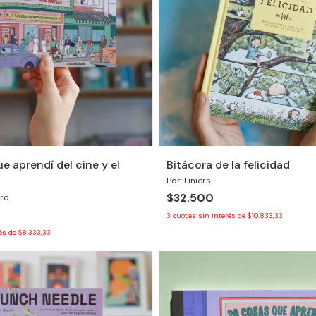
e aprendí del cine y el
Bitácora de la felicidad
Por: Liniers
$32.500
ero
3
cuotas sin interés de
$10.833,33
rés de
$8.333,33