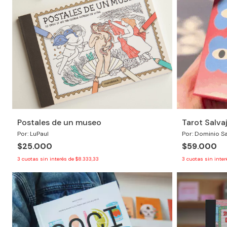
Postales de un museo
Tarot Salva
Por: LuPaul
Por: Dominio Sa
$25.000
$59.000
3
cuotas sin interés de
$8.333,33
3
cuotas sin inte