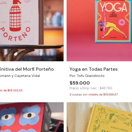
initiva del Morfi Porteño
Yoga en Todas Partes
usmann y Cayetana Vidal
Por: Tofu Giandinoto
$59.000
Precio s/imp. nac. : $48.760
rés de
$18.333,33
3
cuotas sin interés de
$19.666,67