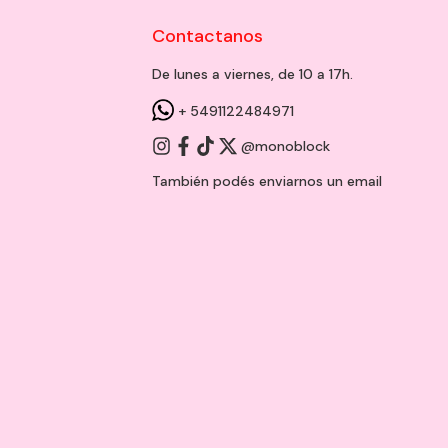
Contactanos
De lunes a viernes, de 10 a 17h.
+ 5491122484971
@monoblock
También podés enviarnos un
email