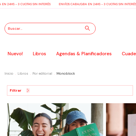
24HS - 3 CUOTAS SIN INTERÉS
ENVÍOS CABA/GBA EN 24HS - 3 CUOTAS SIN INTERÉS
Nuevo!
Libros
Agendas & Planificadores
Cuader
Inicio
.
Libros
.
Por editorial
.
Monoblock
Filtrar