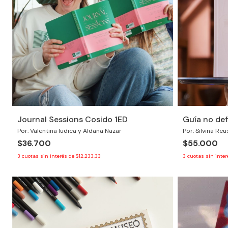
Journal Sessions Cosido 1ED
Guía no def
Por: Valentina Iudica y Aldana Nazar
Por: Silvina Re
$36.700
$55.000
3
cuotas sin interés de
$12.233,33
3
cuotas sin inte