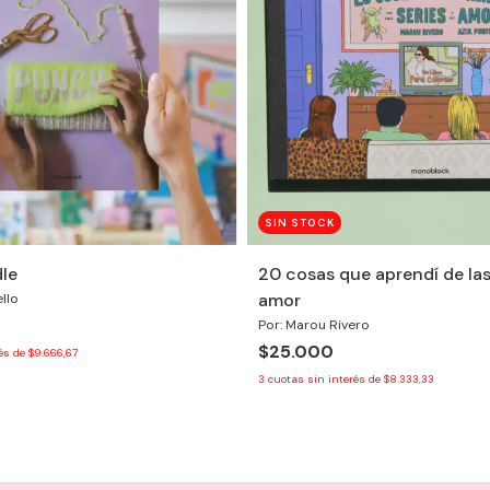
SIN STOCK
le
20 cosas que aprendí de las 
amor
ello
Por: Marou Rivero
$25.000
rés de
$9.666,67
3
cuotas sin interés de
$8.333,33