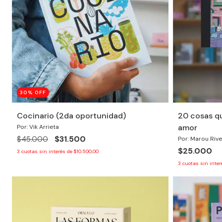
30
% OFF
Cocinario (2da oportunidad)
20 cosas qu
amor
Por: Vik Arrieta
$31.500
$45.000
Por: Marou Riv
$25.000
3
cuotas sin interés de
$10.500,00
3
cuotas sin inte