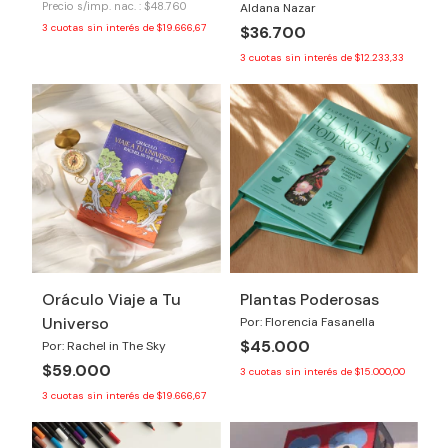
Precio s/imp. nac. : $48.760
Aldana Nazar
3
cuotas sin interés de
$19.666,67
$36.700
3
cuotas sin interés de
$12.233,33
Oráculo Viaje a Tu
Plantas Poderosas
Universo
Por: Florencia Fasanella
$45.000
Por: Rachel in The Sky
$59.000
3
cuotas sin interés de
$15.000,00
3
cuotas sin interés de
$19.666,67