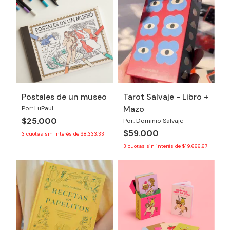
Postales de un museo
Tarot Salvaje - Libro +
Mazo
Por: LuPaul
$25.000
Por: Dominio Salvaje
$59.000
3
cuotas sin interés de
$8.333,33
3
cuotas sin interés de
$19.666,67