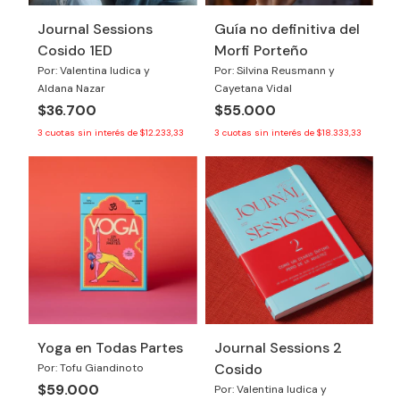
Journal Sessions
Guía no definitiva del
Cosido 1ED
Morfi Porteño
Por: Valentina Iudica y
Por: Silvina Reusmann y
Aldana Nazar
Cayetana Vidal
$36.700
$55.000
3
cuotas sin interés de
$12.233,33
3
cuotas sin interés de
$18.333,33
Yoga en Todas Partes
Journal Sessions 2
Cosido
Por: Tofu Giandinoto
$59.000
Por: Valentina Iudica y