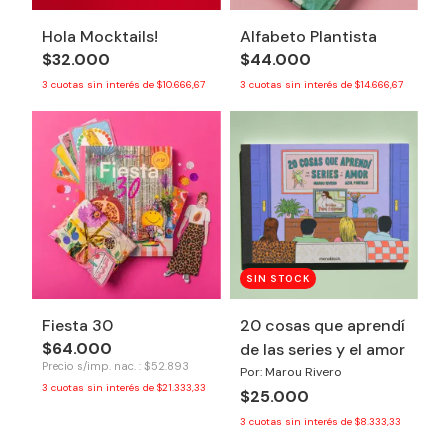
Hola Mocktails!
Alfabeto Plantista
$32.000
$44.000
3
cuotas sin interés de
$10.666,67
3
cuotas sin interés de
$14.666,67
SIN STOCK
Fiesta 30
20 cosas que aprendí
$64.000
de las series y el amor
Precio s/imp. nac. : $52.893
Por: Marou Rivero
3
cuotas sin interés de
$21.333,33
$25.000
3
cuotas sin interés de
$8.333,33