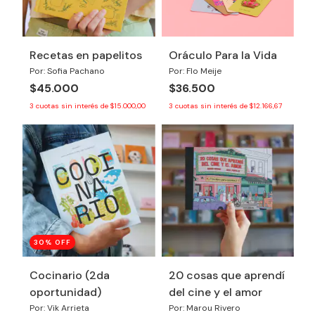
Recetas en papelitos
Oráculo Para la Vida
Por: Sofia Pachano
Por: Flo Meije
$45.000
$36.500
3
cuotas sin interés de
$15.000,00
3
cuotas sin interés de
$12.166,67
30
% OFF
Cocinario (2da
20 cosas que aprendí
oportunidad)
del cine y el amor
Por: Vik Arrieta
Por: Marou Rivero