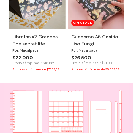
SIN STOCK
Libretas x2 Grandes
Cuaderno A5 Cosido
The secret life
Liso Fungi
Por: Macalpaca
Por: Macalpaca
$22.000
$26.500
Precio s/imp. nac. : $18.182
Precio s/imp. nac. : $21.901
3
cuotas sin interés de
$7.333,33
3
cuotas sin interés de
$8.833,33