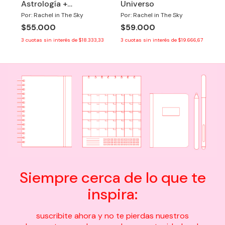
Astrología +
Universo
Numerología + Tzolkin
Por: Rachel in The Sky
Por: Rachel in The Sky
$55.000
$59.000
3
cuotas sin interés de
$18.333,33
3
cuotas sin interés de
$19.666,67
Siempre cerca de lo que te
inspira:
suscribite ahora y no te pierdas nuestros