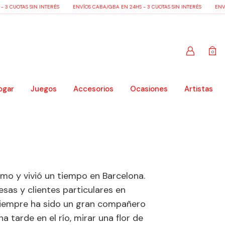
 CUOTAS SIN INTERÉS
ENVÍOS CABA/GBA EN 24HS - 3 CUOTAS SIN INTERÉS
ENVÍOS
0
ogar
Juegos
Accesorios
Ocasiones
Artistas
smo y vivió un tiempo en Barcelona.
sas y clientes particulares en
e siempre ha sido un gran compañero
na tarde en el río, mirar una flor de