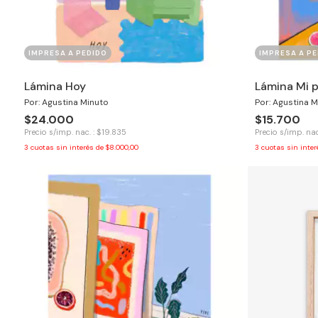
IMPRESA A PEDIDO
IMPRESA A PE
Lámina Hoy
Lámina Mi p
Por: Agustina Minuto
Por: Agustina M
$24.000
$15.700
Precio s/imp. nac. : $19.835
Precio s/imp. nac
3
cuotas sin interés de
$8.000,00
3
cuotas sin inte