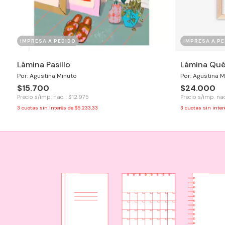
IMPRESA A PEDIDO
IMPRESA A PE
Lámina Pasillo
Lámina Qué
Por: Agustina Minuto
Por: Agustina M
$15.700
$24.000
Precio s/imp. nac. : $12.975
Precio s/imp. nac
3
cuotas sin interés de
$5.233,33
3
cuotas sin inte