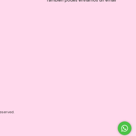
También podés enviarnos un
email
eserved.