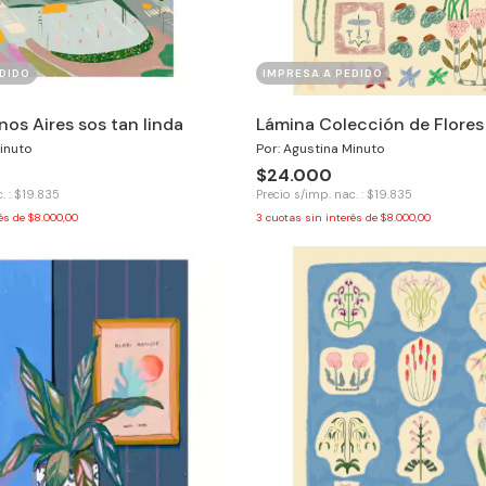
DIDO
IMPRESA A PEDIDO
os Aires sos tan linda
Lámina Colección de Flores
inuto
Por: Agustina Minuto
$24.000
. : $19.835
Precio s/imp. nac. : $19.835
rés de
$8.000,00
3
cuotas sin interés de
$8.000,00