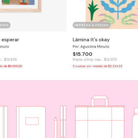
DIDO
IMPRESA A PEDIDO
 esperar
Lámina It's okay
inuto
Por: Agustina Minuto
$15.700
. : $19.835
Precio s/imp. nac. : $12.975
rés de
$8.000,00
3
cuotas sin interés de
$5.233,33