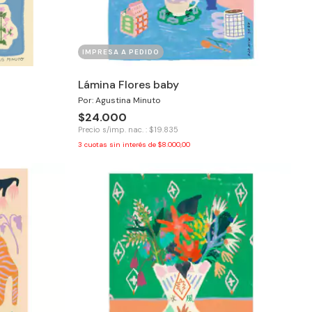
IMPRESA A PEDIDO
Lámina Flores baby
Por: Agustina Minuto
$24.000
Precio s/imp. nac. : $19.835
3
cuotas sin interés de
$8.000,00