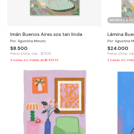
IMPRESA A PE
Imán Buenos Aires sos tan linda
Lámina Buen
Por: Agustina Minuto
Por: Agustina M
$8.500
$24.000
Precio s/imp. nac. : $7.025
Precio s/imp. nac
3
cuotas sin interés de
$2.833,33
3
cuotas sin inte