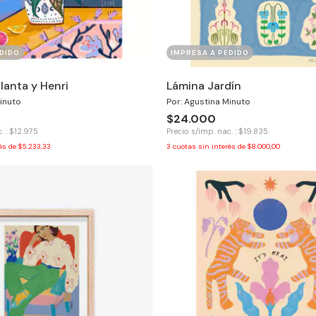
DIDO
IMPRESA A PEDIDO
lanta y Henri
Lámina Jardín
inuto
Por: Agustina Minuto
$24.000
. : $12.975
Precio s/imp. nac. : $19.835
rés de
$5.233,33
3
cuotas sin interés de
$8.000,00