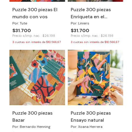
Puzzle 300 piezas El
Puzzle 300 piezas
mundo con vos
Enriqueta en el
bosque
Por: Tute
Por: Liniers
$31.700
$31.700
Precio s/imp. nac. : $26.198
Precio s/imp. nac. : $26.198
3
cuotas sin interés de
$10.566,67
3
cuotas sin interés de
$10.566,67
Puzzle 300 piezas
Puzzle 300 piezas
Bazar
Ensayo natural
Por: Bernardo Henning
Por: Xoana Herrera