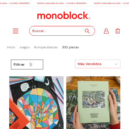
24HS - 3 CUOTAS SIN INTERÉS
ENVÍOS CABA/GBA EN 24HS - 3 CUOTAS SIN INTERÉS
ENVÍOS CABA/GBA EN 24HS - 3 CUOTA
0
Inicio
.
Juegos
.
Rompecabezas
.
300 piezas
Filtrar