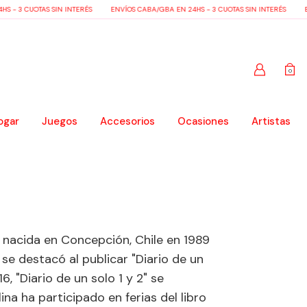
 - 3 CUOTAS SIN INTERÉS
ENVÍOS CABA/GBA EN 24HS - 3 CUOTAS SIN INTERÉS
EN
0
ogar
Juegos
Accesorios
Ocasiones
Artistas
 nacida en Concepción, Chile en 1989
 se destacó al publicar "Diario de un
6, "Diario de un solo 1 y 2" se
na ha participado en ferias del libro