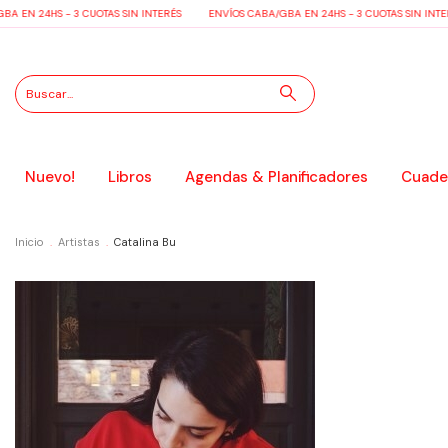
 EN 24HS - 3 CUOTAS SIN INTERÉS
ENVÍOS CABA/GBA EN 24HS - 3 CUOTAS SIN INTER
Nuevo!
Libros
Agendas & Planificadores
Cuader
Inicio
.
Artistas
.
Catalina Bu