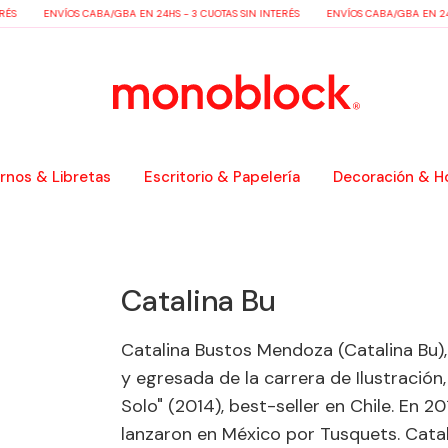
ÉS
ENVÍOS CABA/GBA EN 24HS - 3 CUOTAS SIN INTERÉS
ENVÍOS CABA/GBA EN 24HS
nos & Libretas
Escritorio & Papelería
Decoración & H
Catalina Bu
Catalina Bustos Mendoza (Catalina Bu),
y egresada de la carrera de Ilustración,
Solo" (2014), best-seller en Chile. En 201
lanzaron en México por Tusquets. Catali