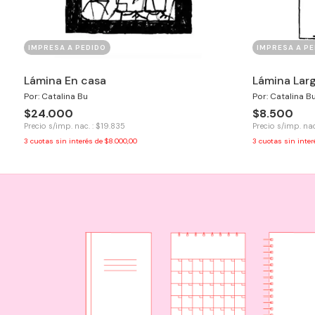
IMPRESA A PEDIDO
IMPRESA A PE
Lámina En casa
Lámina Larg
Por: Catalina Bu
Por: Catalina B
$24.000
$8.500
Precio s/imp. nac. : $19.835
Precio s/imp. nac
3
cuotas sin interés de
$8.000,00
3
cuotas sin inte