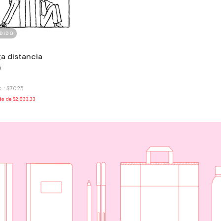
DIDO
a distancia
u
. : $7.025
rés de
$2.833,33