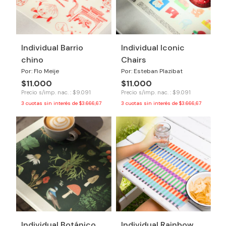
Individual Barrio
Individual Iconic
chino
Chairs
Por: Flo Meije
Por: Esteban Plazibat
$11.000
$11.000
Precio s/imp. nac. : $9.091
Precio s/imp. nac. : $9.091
3
cuotas sin interés de
$3.666,67
3
cuotas sin interés de
$3.666,67
Individual Botánico
Individual Rainbow