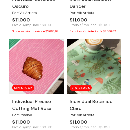
Oscuro
Dancer
Por: Vik Arrieta
Por: Vik Arrieta
$11.000
$11.000
Precio s/imp. nac. : $9.091
Precio s/imp. nac. : $9.091
3
cuotas sin interés de
$3.666,67
3
cuotas sin interés de
$3.666,67
SIN STOCK
SIN STOCK
Individual Preciso
Individual Botánico
Cutting Mat Rosa
Claro
Por: Preciso
Por: Vik Arrieta
$11.000
$11.000
Precio s/imp. nac. : $9.091
Precio s/imp. nac. : $9.091