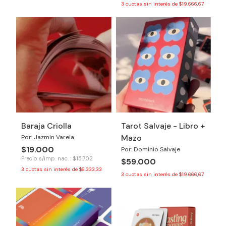
3
cuotas sin interés de
$19.666,67
Baraja Criolla
Tarot Salvaje - Libro +
Mazo
Por: Jazmin Varela
$19.000
Por: Dominio Salvaje
Precio s/imp. nac. : $15.702
$59.000
3
cuotas sin interés de
$6.333,33
3
cuotas sin interés de
$19.666,67