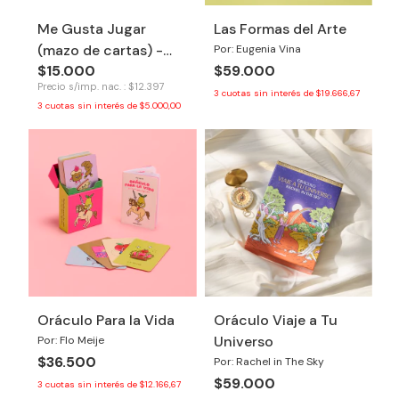
Me Gusta Jugar
Las Formas del Arte
(mazo de cartas) -
Por: Eugenia Vina
$15.000
$59.000
Tinkuy
Precio s/imp. nac. : $12.397
3
cuotas sin interés de
$19.666,67
3
cuotas sin interés de
$5.000,00
Oráculo Para la Vida
Oráculo Viaje a Tu
Universo
Por: Flo Meije
$36.500
Por: Rachel in The Sky
$59.000
3
cuotas sin interés de
$12.166,67