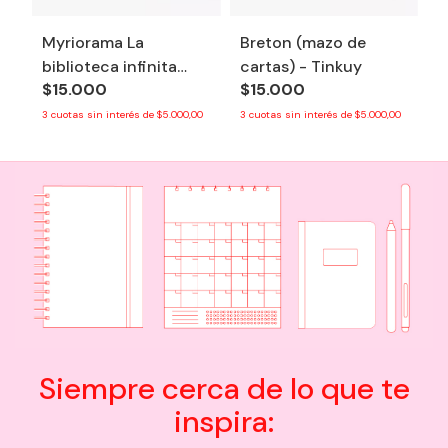
Myriorama La
Breton (mazo de
biblioteca infinita
cartas) - Tinkuy
$15.000
$15.000
(mazo de cartas) -
Tinkuy
3
cuotas sin interés de
$5.000,00
3
cuotas sin interés de
$5.000,00
Siempre cerca de lo que te
inspira: