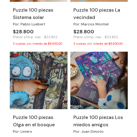
Puzzle 100 piezas
Puzzle 100 piezas La
Sistema solar
vecindad
Por: Pablo Luebert
Por: Marcos Montiel
$28.800
$28.800
Precio s/imp. nac. : $23.802
Precio s/imp. nac. : $23.802
3
cuotas sin interés de
$9.600,00
3
cuotas sin interés de
$9.600,00
Puzzle 100 piezas
Puzzle 100 piezas Los
Olga en el bosque
miedos amigos
Por: Liniers
Por: Juan Devoto