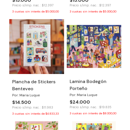
$15.000
$15.000
Precio s/imp. nac. : $12.397
Precio s/imp. nac. : $12.397
3
cuotas sin interés de
$5.000,00
3
cuotas sin interés de
$5.000,00
Lamina Bodegón
Plancha de Stickers
Porteño
Benteveo
Por: Maria Luque
Por: Maria Luque
$24.000
$14.500
Precio s/imp. nac. : $19.835
Precio s/imp. nac. : $11.983
3
cuotas sin interés de
$8.000,00
3
cuotas sin interés de
$4.833,33