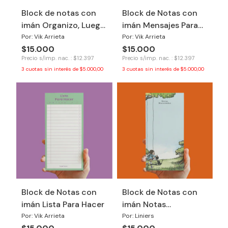
Block de notas con
Block de Notas con
imán Organizo, Luego
imán Mensajes Para
Improviso
Tu Yo del Futuro
Por: Vik Arrieta
Por: Vik Arrieta
$15.000
$15.000
Precio s/imp. nac. : $12.397
Precio s/imp. nac. : $12.397
3
cuotas sin interés de
$5.000,00
3
cuotas sin interés de
$5.000,00
Block de Notas con
Block de Notas con
imán Lista Para Hacer
imán Notas
Macanudas
Por: Vik Arrieta
Por: Liniers