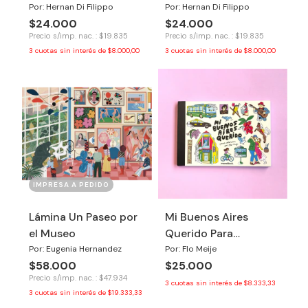
Por: Hernan Di Filippo
Por: Hernan Di Filippo
$24.000
$24.000
Precio s/imp. nac. : $19.835
Precio s/imp. nac. : $19.835
3
cuotas sin interés de
$8.000,00
3
cuotas sin interés de
$8.000,00
IMPRESA A PEDIDO
Lámina Un Paseo por
Mi Buenos Aires
el Museo
Querido Para
Colorear por Flo Meije
Por: Eugenia Hernandez
Por: Flo Meije
$58.000
$25.000
Precio s/imp. nac. : $47.934
3
cuotas sin interés de
$8.333,33
3
cuotas sin interés de
$19.333,33