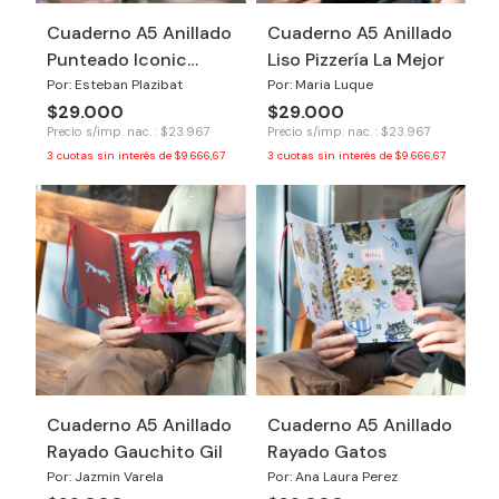
Cuaderno A5 Anillado
Cuaderno A5 Anillado
Punteado Iconic
Liso Pizzería La Mejor
Chairs
Por: Esteban Plazibat
Por: Maria Luque
$29.000
$29.000
Precio s/imp. nac. : $23.967
Precio s/imp. nac. : $23.967
3
cuotas sin interés de
$9.666,67
3
cuotas sin interés de
$9.666,67
Cuaderno A5 Anillado
Cuaderno A5 Anillado
Rayado Gauchito Gil
Rayado Gatos
Por: Jazmin Varela
Por: Ana Laura Perez