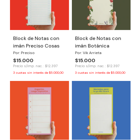
Block de Notas con
Block de Notas con
imán Preciso Cosas
imán Botánica
Por: Preciso
Por: Vik Arrieta
$15.000
$15.000
Precio s/imp. nac. : $12.397
Precio s/imp. nac. : $12.397
3
cuotas sin interés de
$5.000,00
3
cuotas sin interés de
$5.000,00