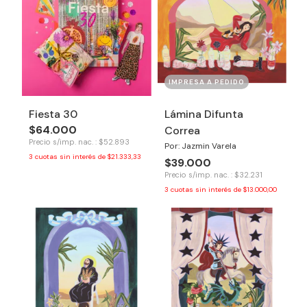
IMPRESA A PEDIDO
Fiesta 30
Lámina Difunta
$64.000
Correa
Precio s/imp. nac. : $52.893
Por: Jazmin Varela
3
cuotas sin interés de
$21.333,33
$39.000
Precio s/imp. nac. : $32.231
3
cuotas sin interés de
$13.000,00