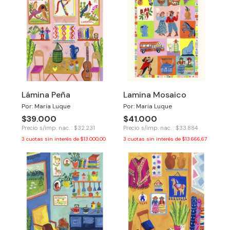
Lámina Peña
Lamina Mosaico
Por: Maria Luque
Por: Maria Luque
$39.000
$41.000
Precio s/imp. nac. : $32.231
Precio s/imp. nac. : $33.884
3
cuotas sin interés de
$13.000,00
3
cuotas sin interés de
$13.666,67