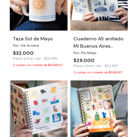
Taza Sol de Mayo
Cuaderno A5 anillado
Mi Buenos Aires
Por: Vik Arrieta
$32.000
Querido
Por: Flo Meije
Precio s/imp. nac. : $26.446
$29.000
3
cuotas sin interés de
$10.666,67
Precio s/imp. nac. : $23.967
3
cuotas sin interés de
$9.666,67