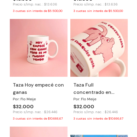
Precio s/imp. nac. : $13.636
Precio s/imp. nac. : $13.636
3
cuotas sin interés de
$5.500,00
3
cuotas sin interés de
$5.500,00
Taza Hoy empecé con
Taza Full
ganas
concentrado en
cualquier cosa
Por: Flo Meije
Por: Flo Meije
$32.000
$32.000
Precio s/imp. nac. : $26.446
Precio s/imp. nac. : $26.446
3
cuotas sin interés de
$10.666,67
3
cuotas sin interés de
$10.666,67