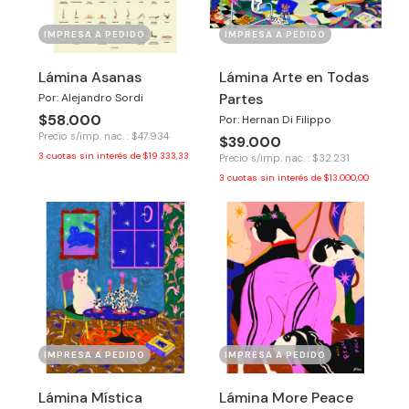
IMPRESA A PEDIDO
IMPRESA A PEDIDO
Lámina Asanas
Lámina Arte en Todas
Partes
Por: Alejandro Sordi
$58.000
Por: Hernan Di Filippo
Precio s/imp. nac. : $47.934
$39.000
3
cuotas sin interés de
$19.333,33
Precio s/imp. nac. : $32.231
3
cuotas sin interés de
$13.000,00
IMPRESA A PEDIDO
IMPRESA A PEDIDO
Lámina Mística
Lámina More Peace