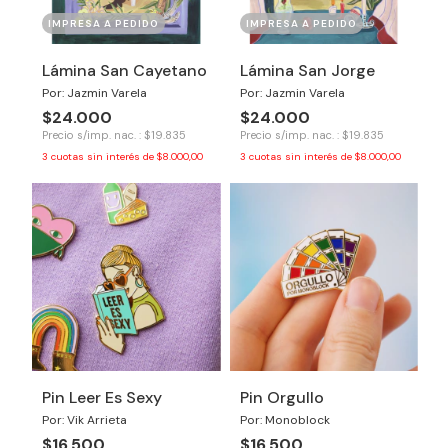
IMPRESA A PEDIDO
IMPRESA A PEDIDO
Lámina San Cayetano
Lámina San Jorge
Por: Jazmin Varela
Por: Jazmin Varela
$24.000
$24.000
Precio s/imp. nac. : $19.835
Precio s/imp. nac. : $19.835
3
cuotas sin interés de
$8.000,00
3
cuotas sin interés de
$8.000,00
Pin Leer Es Sexy
Pin Orgullo
Por: Vik Arrieta
Por: Monoblock
$16.500
$16.500