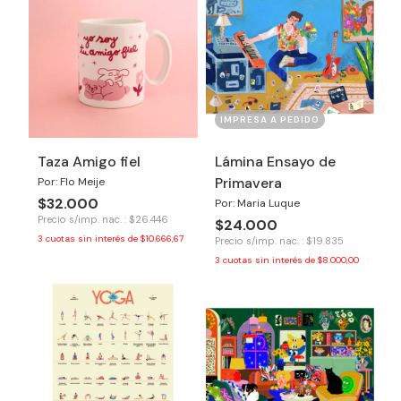
IMPRESA A PEDIDO
Taza Amigo fiel
Lámina Ensayo de
Primavera
Por: Flo Meije
$32.000
Por: Maria Luque
Precio s/imp. nac. : $26.446
$24.000
3
cuotas sin interés de
$10.666,67
Precio s/imp. nac. : $19.835
3
cuotas sin interés de
$8.000,00