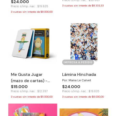
Precio s/imp. nac. : $20.661
$24.000
3
cuotas sin interés de
$8.333,33
Precio s/imp. nac. : $19.835
3
cuotas sin interés de
$8.000,00
IMPRESA A PEDIDO
Me Gusta Jugar
Lámina Hinchada
(mazo de cartas) -
Por: Mana Le Calvet
$15.000
$24.000
Tinkuy
Precio s/imp. nac. : $12.397
Precio s/imp. nac. : $19.835
3
cuotas sin interés de
$5.000,00
3
cuotas sin interés de
$8.000,00