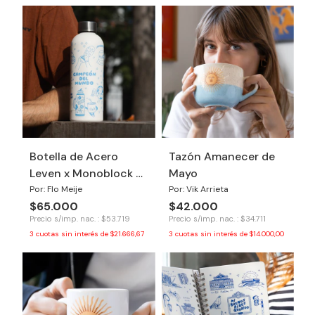
Botella de Acero
Tazón Amanecer de
Leven x Monoblock -
Mayo
Argentina Campeón
Por: Flo Meije
Por: Vik Arrieta
$65.000
$42.000
Precio s/imp. nac. : $53.719
Precio s/imp. nac. : $34.711
3
cuotas sin interés de
$21.666,67
3
cuotas sin interés de
$14.000,00