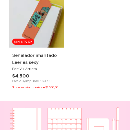
SIN STOCK
Señalador imantado
Leer es sexy
Por: Vik Arrieta
$4.500
Precio s/imp. nac. : $3.719
3
cuotas sin interés de
$1.500,00