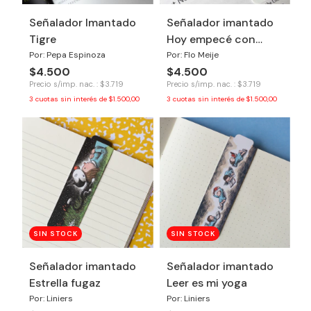
Señalador Imantado
Señalador imantado
Tigre
Hoy empecé con
ganas
Por: Pepa Espinoza
Por: Flo Meije
$4.500
$4.500
Precio s/imp. nac. : $3.719
Precio s/imp. nac. : $3.719
3
cuotas sin interés de
$1.500,00
3
cuotas sin interés de
$1.500,00
SIN STOCK
SIN STOCK
Señalador imantado
Señalador imantado
Estrella fugaz
Leer es mi yoga
Por: Liniers
Por: Liniers