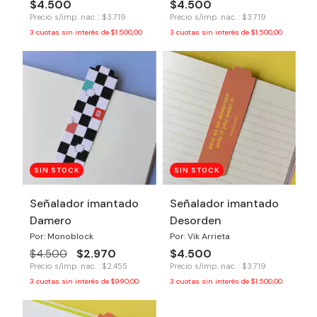
$4.500
$4.500
Precio s/imp. nac. : $3.719
Precio s/imp. nac. : $3.719
3
cuotas sin interés de
$1.500,00
3
cuotas sin interés de
$1.500,00
SIN STOCK
SIN STOCK
Señalador imantado
Señalador imantado
Damero
Desorden
Por: Monoblock
Por: Vik Arrieta
$2.970
$4.500
$4.500
Precio s/imp. nac. : $2.455
Precio s/imp. nac. : $3.719
3
cuotas sin interés de
$990,00
3
cuotas sin interés de
$1.500,00