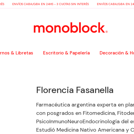
ÉS
ENVÍOS CABA/GBA EN 24HS - 3 CUOTAS SIN INTERÉS
ENVÍOS CABA/GBA EN 24HS
nos & Libretas
Escritorio & Papelería
Decoración & H
Florencia Fasanella
Farmacéutica argentina experta en plan
con posgrados en Fitomedicina, Fitode
PsicoInmunoNeuroEndocrinología del es
Estudió Medicina Nativo Americana y C