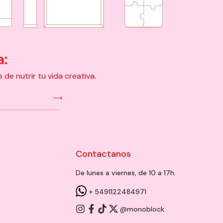
a:
e nutrir tu vida creativa.
Contactanos
De lunes a viernes, de 10 a 17h.
+ 5491122484971
@monoblock