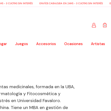
 - 3 CUOTAS SIN INTERÉS
ENVÍOS CABA/GBA EN 24HS - 3 CUOTAS SIN INTERÉS
EN
0
ogar
Juegos
Accesorios
Ocasiones
Artistas
tas medicinales, formada en la UBA,
rmatología y Fitocosmética y
trés en Universidad Favaloro.
hina. Tiene un MBA en gestión de