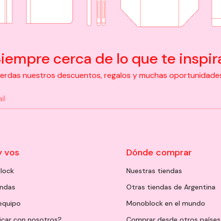
iempre cerca de lo que te inspir
pierdas nuestros descuentos, regalos y muchas oportunidades d
y vos
Dónde comprar
lock
Nuestras tiendas
endas
Otras tiendas de Argentina
 equipo
Monoblock en el mundo
icar con nosotros?
Comprar desde otros países