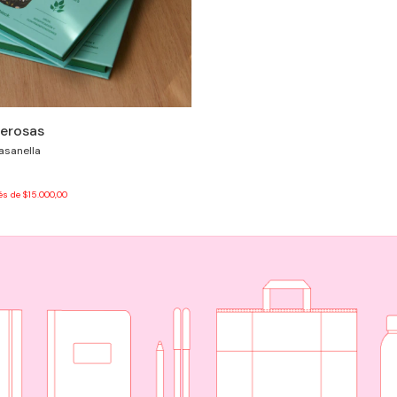
derosas
Fasanella
rés de
$15.000,00