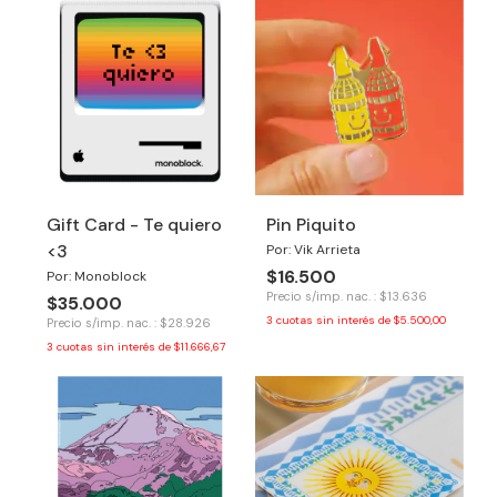
Gift Card - Te quiero
Pin Piquito
<3
Por: Vik Arrieta
$16.500
Por: Monoblock
Precio s/imp. nac. : $13.636
$35.000
3
cuotas sin interés de
$5.500,00
Precio s/imp. nac. : $28.926
3
cuotas sin interés de
$11.666,67