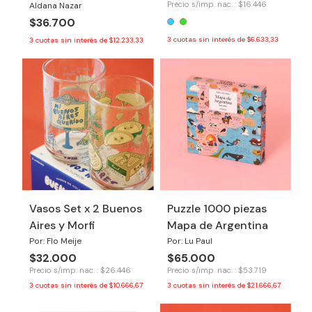
Precio s/imp. nac. : $16.446
Aldana Nazar
$36.700
3
cuotas sin interés de
$6.633,33
3
cuotas sin interés de
$12.233,33
Vasos Set x 2 Buenos
Puzzle 1000 piezas
Aires y Morfi
Mapa de Argentina
Por: Flo Meije
Por: Lu Paul
$32.000
$65.000
Precio s/imp. nac. : $26.446
Precio s/imp. nac. : $53.719
3
cuotas sin interés de
$10.666,67
3
cuotas sin interés de
$21.666,67