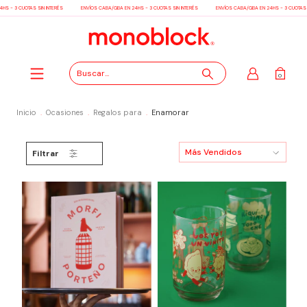
 - 3 CUOTAS SIN INTERÉS
ENVÍOS CABA/GBA EN 24HS - 3 CUOTAS SIN INTERÉS
ENVÍOS CABA/GBA EN 24HS - 3 CUOTAS SI
0
Inicio
.
Ocasiones
.
Regalos para
.
Enamorar
Filtrar